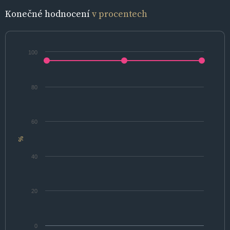
Konečné hodnocení
v procentech
100
80
60
%
40
20
0