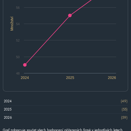
56
Množství
54
52
50
48
2024
2025
2026
2024
(49)
2025
(55)
2026
(59)
Graf zobrazuje součet všech hodnocení přiřazených firmě v jednotlivých letech.