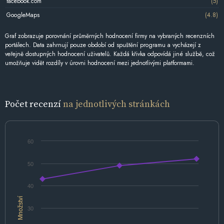
facebook.com
(5)
GoogleMaps
(4.8)
Graf zobrazuje porovnání průměrných hodnocení firmy na vybraných recenzních
portálech. Data zahrnují pouze období od spuštění programu a vycházejí z
veřejně dostupných hodnocení uživatelů. Každá křivka odpovídá jiné službě, což
umožňuje vidět rozdíly v úrovni hodnocení mezi jednotlivými platformami.
Počet recenzí
na jednotlivých stránkách
60
50
40
Množství
30