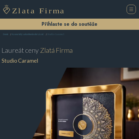
Přihlaste se do soutěže
Studio Caramel
Domů
Kosmetický salon Mariánské Lázně
Laureát ceny
Zlatá Firma
Studio Caramel