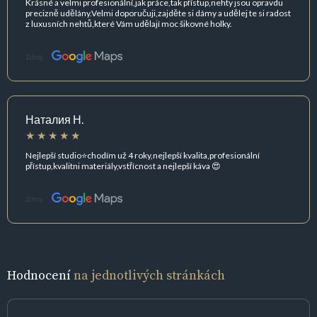
Krásné a velmi profesionální,jak práce,tak přístup,nehty jsou opravdu
precizně udělány.Velmi doporučuji,zajděte si dámy a udělej te si radost
z luxusních nehtů,které Vám udělají moc šikovné holky.
Zdroj:
Наталия Н.
Nejlepší studio⭐️chodím už 4 roky,nejlepší kvalita,profesionální
přístup,kvalitni materiály,vstřícnost a nejlepší káva 😍
Zdroj:
Hodnocení
na jednotlivých stránkách