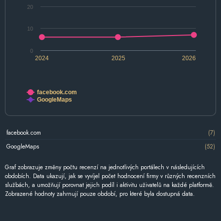
20
10
0
2024
2025
2026
facebook.com
GoogleMaps
facebook.com
(7)
GoogleMaps
(52)
Graf zobrazuje změny počtu recenzí na jednotlivých portálech v následujících
obdobích. Data ukazují, jak se vyvíjel počet hodnocení firmy v různých recenzních
službách, a umožňují porovnat jejich podíl i aktivitu uživatelů na každé platformě.
Zobrazené hodnoty zahrnují pouze období, pro které byla dostupná data.