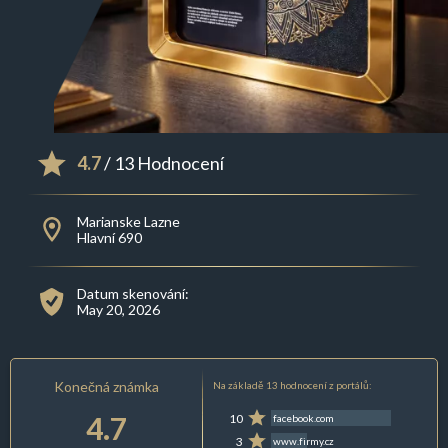
4.7
/ 13 Hodnocení
Marianske Lazne
Hlavní 690
Datum skenování:
May 20, 2026
Konečná známka
Na základě 13 hodnocení z portálů:
4.7
10
facebook.com
3
www.firmy.cz