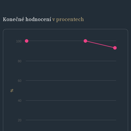
Konečné hodnocení
v procentech
100
80
60
%
40
20