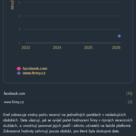
Množství
8
6
4
2
2023
2024
2025
2026
facebook.com
www.firmy.cz
facebook.com
(10)
www.firmy.cz
(3)
Graf zobrazuje změny počtu recenzí na jednotlivých portálech v následujících
obdobích. Data ukazují, jak se vyvíjel počet hodnocení firmy v různých recenzních
službách, a umožňují porovnat jejich podíl i aktivitu uživatelů na každé platformě.
Zobrazené hodnoty zahrnují pouze období, pro které byla dostupná data.