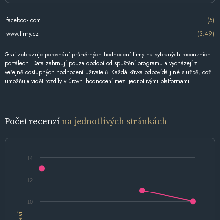
facebook.com
(5)
www.firmy.cz
(3.49)
Graf zobrazuje porovnání průměrných hodnocení firmy na vybraných recenzních
portálech. Data zahrnují pouze období od spuštění programu a vycházejí z
veřejně dostupných hodnocení uživatelů. Každá křivka odpovídá jiné službě, což
umožňuje vidět rozdíly v úrovni hodnocení mezi jednotlivými platformami.
Počet recenzí
na jednotlivých stránkách
14
12
10