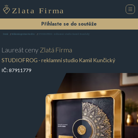
Přihlaste se do soutěže
STUDIOFROG - reklamní studio Kamil Kunčický
Domů
Reklamní agentura Havířov
Laureát ceny
Zlatá Firma
STUDIOFROG - reklamní studio Kamil Kunčický
IČ:
87911779