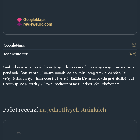
GoogleMaps
revieweuro.com
GoogleMaps
(5)
revieweuro.com
(4.5)
Graf zobrazuje porovnání průměrných hodnocení firmy na vybraných recenzních
portálech. Data zahrnují pouze období od spuštění programu a vycházejí z
veřejně dostupných hodnocení uživatelů. Každá křivka odpovídá jiné službě, což
umožňuje vidět rozdíly v úrovni hodnocení mezi jednotlivými platformami.
Počet recenzí
na jednotlivých stránkách
25