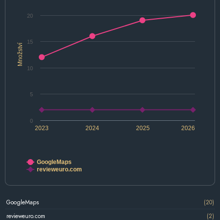
20
15
Množství
10
5
0
2023
2024
2025
2026
GoogleMaps
revieweuro.com
GoogleMaps
(20)
revieweuro.com
(2)