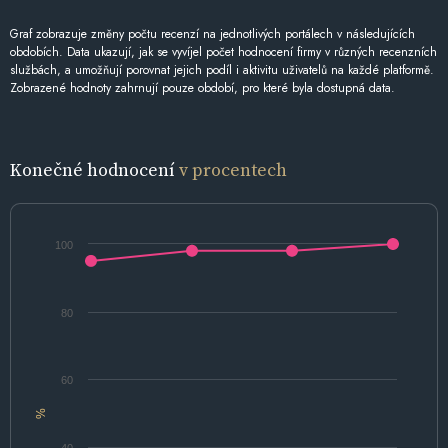
Graf zobrazuje změny počtu recenzí na jednotlivých portálech v následujících
obdobích. Data ukazují, jak se vyvíjel počet hodnocení firmy v různých recenzních
službách, a umožňují porovnat jejich podíl i aktivitu uživatelů na každé platformě.
Zobrazené hodnoty zahrnují pouze období, pro které byla dostupná data.
Konečné hodnocení
v procentech
100
80
60
%
40