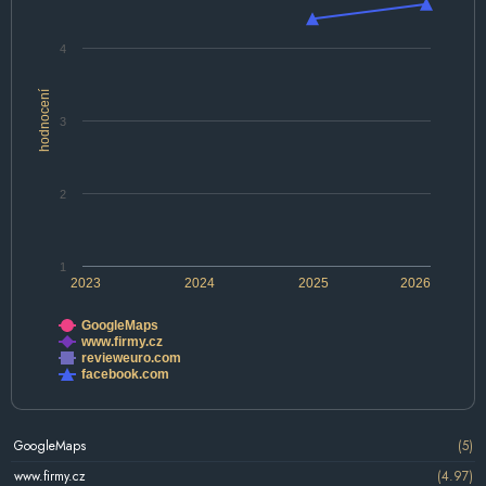
4
hodnocení
3
2
1
2023
2024
2025
2026
GoogleMaps
www.firmy.cz
revieweuro.com
facebook.com
GoogleMaps
(5)
www.firmy.cz
(4.97)