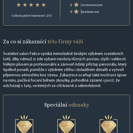
5
revieweuro.com
9
facebook.com
Celkový počet hodnocení: 251
Za co si zákazníci
této firmy váží
Svatební salon Felice vyniká mimořádně širokým výběrem svatebních
šatů, díky němuž si zde vybere nevěsta různých postav, stylů i velikostí.
Velkým plusem je profesionální a zároveň lidský přístup personálu, který
trpělivě poradí, pomůže s výběrem střihu i doladěním detailů a vytvoří
příjemnou atmosféru bez stresu. Zákaznice oceňují také možnost úprav
na míru, pečlivé focení během zkoušky, pohodlné zázemí i pocit, že
odcházejí s šaty, ve kterých se cítí krásně a sebevědomě.
Speciální
odznaky