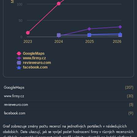
100
50
0
2023
2024
2025
2026
GoogleMaps
www.firmy.cz
revieweuro.com
facebook.com
GoogleMaps
(207)
www.firmy.cz
(30)
revieweuro.com
(5)
facebook.com
(9)
Graf zobrazuje změny počtu recenzí na jednotlivých portálech v následujících
obdobích. Data ukazují, jak se vyvíjel počet hodnocení firmy v různých recenzních