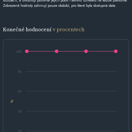
službách, a umožňují porovnat jejich podíl i aktivitu uživatelů na každé platformě.
Zobrazené hodnoty zahrnují pouze období, pro které byla dostupná data.
Konečné hodnocení
v procentech
100
80
60
%
40
20