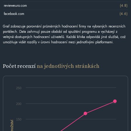
revieweuro.com
(4.8)
facebook.com
(4.6)
Graf zobrazuje porovnání průměrných hodnocení firmy na vybraných recenzních
portálech. Data zahrnují pouze období od spuštění programu a vycházejí z
veřejně dostupných hodnocení uživatelů. Každá křivka odpovídá jiné službě, což
umožňuje vidět rozdíly v úrovni hodnocení mezi jednotlivými platformami.
Počet recenzí
na jednotlivých stránkách
250
200
150
Množství