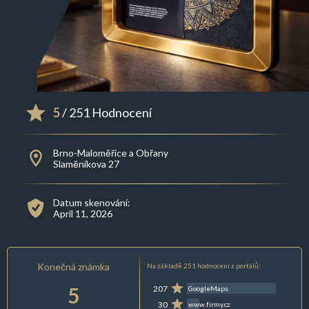
5
/ 251 Hodnocení
Brno-Maloměřice a Obřany
Slaměníkova 27
Datum skenování:
April 11, 2026
Konečná známka
Na základě 251 hodnocení z portálů:
5
207
GoogleMaps
30
www.firmy.cz