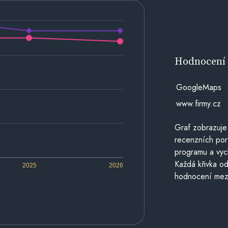
Hodnocen
GoogleMaps
www.firmy.cz
Graf zobrazuje
recenzních por
programu a vyc
Každá křivka od
2025
2026
hodnocení mezi 