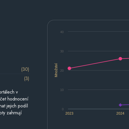
40
30
Množství
(30)
20
(3)
10
rtálech v
počet hodnocení
at jejich podíl
0
oty zahrnují
2023
2024