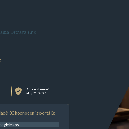
ama Ostrava s.r.o.
a
Datum skenování:
May 21, 2026
adě 33 hodnocení z portálů:
oogleMaps