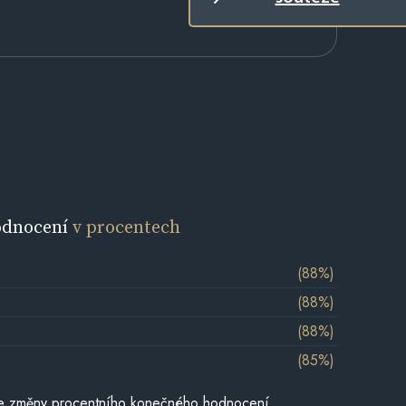
odnocení
v procentech
(88%)
(88%)
(88%)
(85%)
je změny procentního konečného hodnocení,