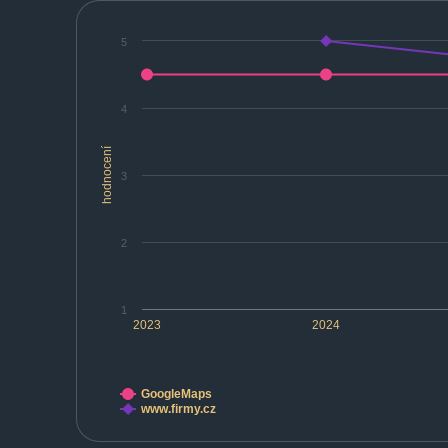
5
4
hodnocení
3
2
1
2023
2024
GoogleMaps
www.firmy.cz