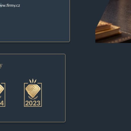
w.firmy.cz
y