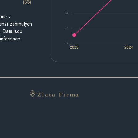
(33)
24
rmě v
cenzí zahrnutých
22
. Data jsou
 informace.
20
2023
2024