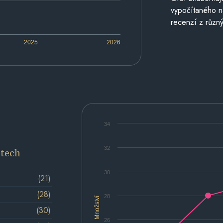
vypočítaného n
recenzí z různý
2025
2026
34
32
etech
30
(21)
(28)
28
Množství
(30)
26