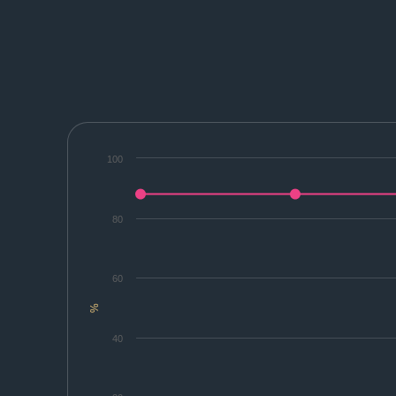
100
80
60
%
40