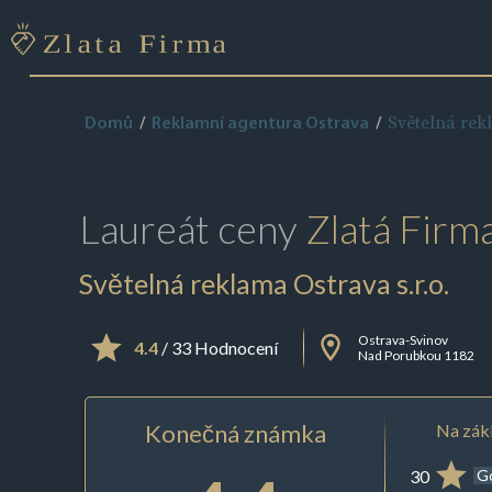
Světelná rekl
Domů
Reklamní agentura Ostrava
Laureát ceny
Zlatá Firm
Světelná reklama Ostrava s.r.o.
Ostrava-Svinov
4.4
/ 33 Hodnocení
Nad Porubkou 1182
Konečná známka
Na zákl
30
G