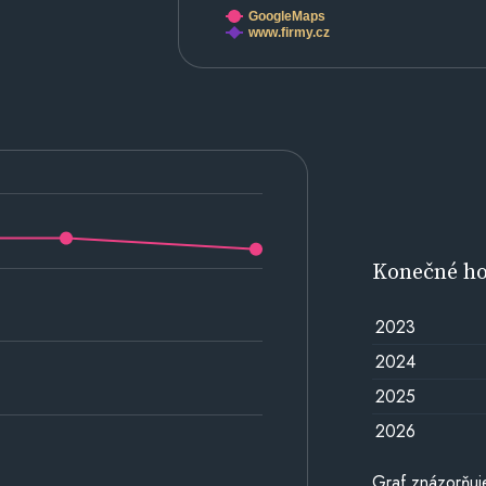
GoogleMaps
www.firmy.cz
Konečné h
2023
2024
2025
2026
Graf znázorňu