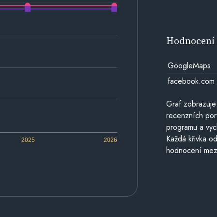
Hodnocen
GoogleMaps
facebook.com
Graf zobrazuje
recenzních por
programu a vyc
Každá křivka od
2025
2026
hodnocení mezi 