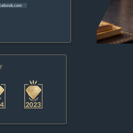
acebook.com
y