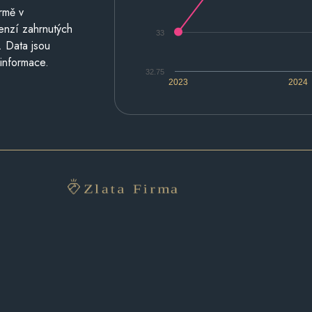
rmě v
cenzí zahrnutých
33
. Data jsou
 informace.
32.75
2023
2024