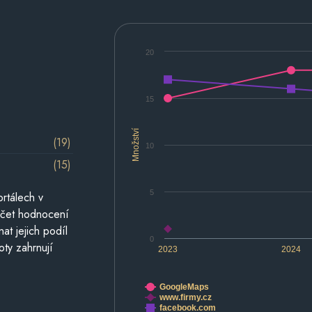
20
15
Množství
(19)
10
(15)
5
rtálech v
počet hodnocení
at jejich podíl
0
oty zahrnují
2023
2024
GoogleMaps
www.firmy.cz
facebook.com