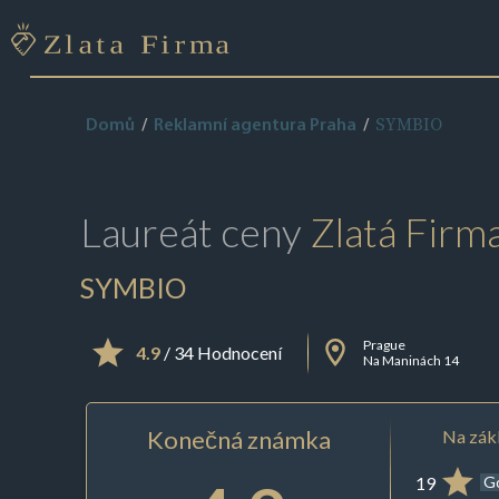
SYMBIO
Domů
Reklamní agentura Praha
Laureát ceny
Zlatá Firm
SYMBIO
Prague
4.9
/ 34 Hodnocení
Na Maninách 14
Konečná známka
Na zákl
19
G