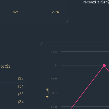
recenzí z různý
2025
2026
34.25
etech
34
(33)
33.75
(34)
Množství
(33)
33.5
(34)
33.25