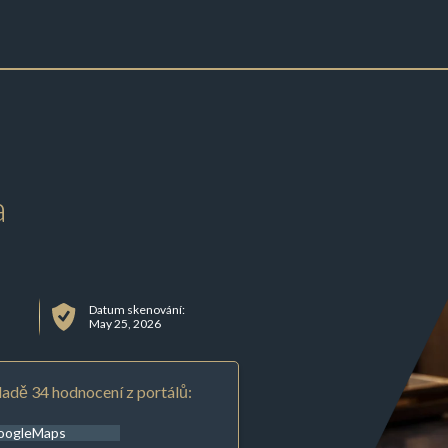
a
Datum skenování:
May 25, 2026
adě 34 hodnocení z portálů:
oogleMaps