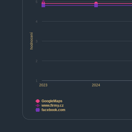
5
4
hodnocení
3
2
1
2023
2024
GoogleMaps
www.firmy.cz
facebook.com