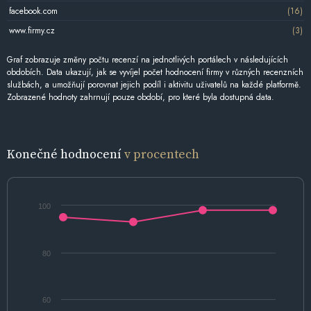
facebook.com
(16)
www.firmy.cz
(3)
Graf zobrazuje změny počtu recenzí na jednotlivých portálech v následujících
obdobích. Data ukazují, jak se vyvíjel počet hodnocení firmy v různých recenzních
službách, a umožňují porovnat jejich podíl i aktivitu uživatelů na každé platformě.
Zobrazené hodnoty zahrnují pouze období, pro které byla dostupná data.
Konečné hodnocení
v procentech
100
80
60