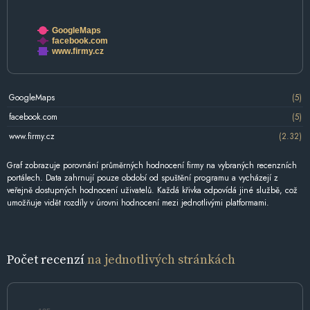
GoogleMaps
facebook.com
www.firmy.cz
GoogleMaps
(5)
facebook.com
(5)
www.firmy.cz
(2.32)
Graf zobrazuje porovnání průměrných hodnocení firmy na vybraných recenzních
portálech. Data zahrnují pouze období od spuštění programu a vycházejí z
veřejně dostupných hodnocení uživatelů. Každá křivka odpovídá jiné službě, což
umožňuje vidět rozdíly v úrovni hodnocení mezi jednotlivými platformami.
Počet recenzí
na jednotlivých stránkách