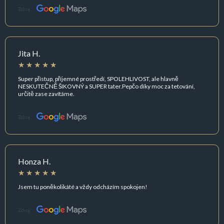
Zdroj:
Jita H.
Super přístup, příjemné prostředí, SPOLEHLIVOST, ale hlavně
NESKUTEČNĚ ŠIKOVNÝ a SUPER tater.Pepčo díky moc za tetování,
určitě zase zavítáme.
Zdroj:
Honza H.
Jsem tu poněkolikáté a vždy odcházím spokojen!
Zdroj: