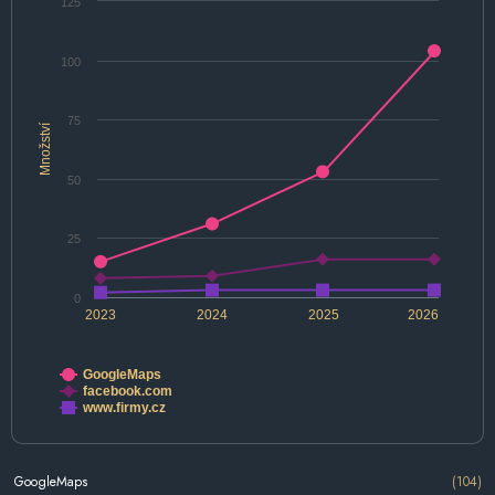
125
100
75
Množství
50
25
0
2023
2024
2025
2026
GoogleMaps
facebook.com
www.firmy.cz
GoogleMaps
(104)