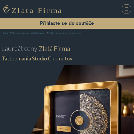
Přihlaste se do soutěže
Tattoomania Studio Chomutov
Domů
Tetovací a piercingový salón Chomutov
Laureát ceny
Zlatá Firma
Tattoomania Studio Chomutov