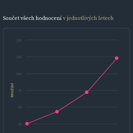
Součet všech hodnocení
v jednotlivých letech
150
125
100
Množství
75
50
25