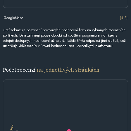
GoogleMaps
(4.2)
Graf zobrazuje porovnání průměrných hodnocení firmy na vybraných recenzních
portálech. Data zahrnují pouze období od spuštění programu a vycházejí z
veřejně dostupných hodnocení uživatelů. Každá křivka odpovídá jiné službě, což
umožňuje vidět rozdíly v úrovni hodnocení mezi jednotlivými platformami.
Počet recenzí
na jednotlivých stránkách
Množství