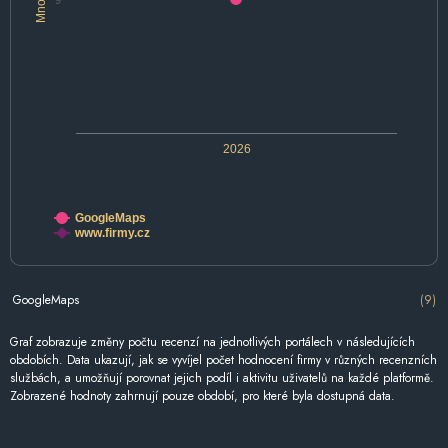
9
2026
GoogleMaps
www.firmy.cz
GoogleMaps
(9)
Graf zobrazuje změny počtu recenzí na jednotlivých portálech v následujících
obdobích. Data ukazují, jak se vyvíjel počet hodnocení firmy v různých recenzních
službách, a umožňují porovnat jejich podíl i aktivitu uživatelů na každé platformě.
Zobrazené hodnoty zahrnují pouze období, pro které byla dostupná data.