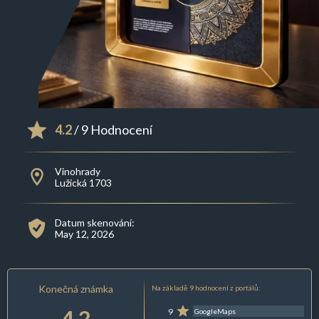
4.2
/ 9 Hodnocení
Vinohrady
Lužická 1703
Datum skenování:
May 12, 2026
Konečná známka
Na základě 9 hodnocení z portálů:
4.2
9
GoogleMaps