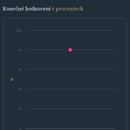
Konečné hodnocení
v procentech
100
80
60
%
40
20
0