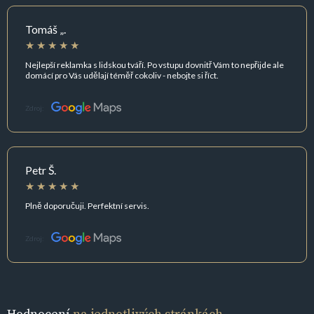
Tomáš „.
Nejlepší reklamka s lidskou tváří. Po vstupu dovnitř Vám to nepřijde ale
domácí pro Vás udělají téměř cokoliv - nebojte si říct.
Zdroj:
Petr Š.
Plně doporučuji. Perfektní servis.
Zdroj:
Hodnocení
na jednotlivých stránkách