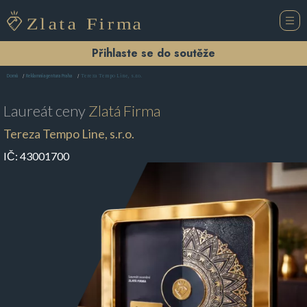
Přihlaste se do soutěže
Tereza Tempo Line, s.r.o.
Domů
Reklamní agentura Praha
Laureát ceny
Zlatá Firma
Tereza Tempo Line, s.r.o.
IČ:
43001700