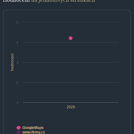
5
4
hodnocení
3
2
1
2026
GoogleMaps
www.firmy.cz