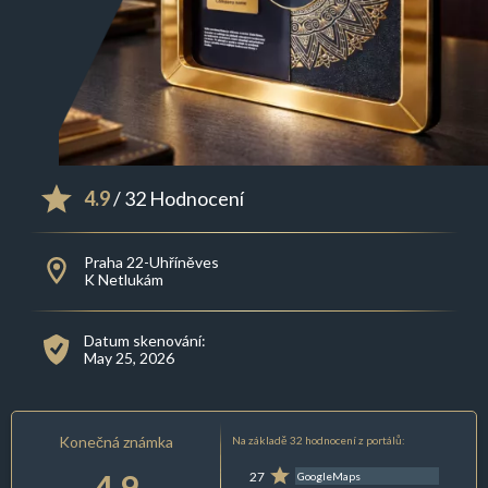
4.9
/ 32 Hodnocení
Praha 22-Uhříněves
K Netlukám
Datum skenování:
May 25, 2026
Konečná známka
Na základě 32 hodnocení z portálů:
4.9
27
GoogleMaps