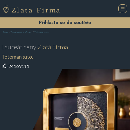
Přihlaste se do soutěže
Toteman s.r.o.
Domů
Reklamní agentura Praha
Laureát ceny
Zlatá Firma
Toteman s.r.o.
IČ:
24169111