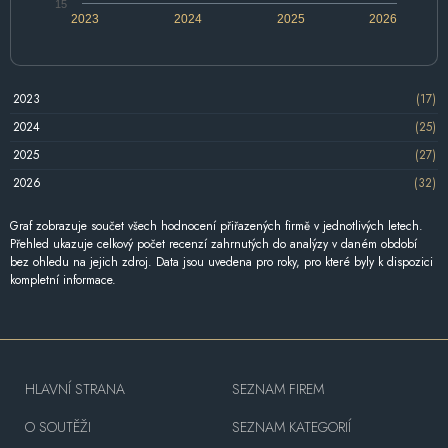
15
2023
2024
2025
2026
2023
(17)
2024
(25)
2025
(27)
2026
(32)
Graf zobrazuje součet všech hodnocení přiřazených firmě v jednotlivých letech.
Přehled ukazuje celkový počet recenzí zahrnutých do analýzy v daném období
bez ohledu na jejich zdroj. Data jsou uvedena pro roky, pro které byly k dispozici
kompletní informace.
HLAVNÍ STRANA
SEZNAM FIREM
O SOUTĚŽI
SEZNAM KATEGORIÍ