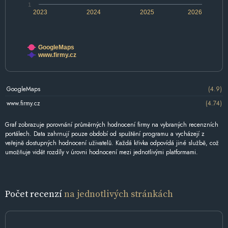
1
2023
2024
2025
2026
GoogleMaps
www.firmy.cz
GoogleMaps
(4.9)
www.firmy.cz
(4.74)
Graf zobrazuje porovnání průměrných hodnocení firmy na vybraných recenzních
portálech. Data zahrnují pouze období od spuštění programu a vycházejí z
veřejně dostupných hodnocení uživatelů. Každá křivka odpovídá jiné službě, což
umožňuje vidět rozdíly v úrovni hodnocení mezi jednotlivými platformami.
Počet recenzí
na jednotlivých stránkách