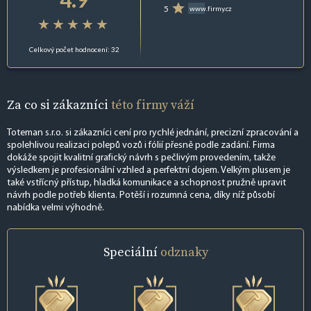
5
www.firmy.cz
Celkový počet hodnocení: 32
Za co si zákazníci
této firmy váží
Toteman s.r.o. si zákazníci cení pro rychlé jednání, precizní zpracování a
spolehlivou realizaci polepů vozů i fólií přesně podle zadání. Firma
dokáže spojit kvalitní grafický návrh s pečlivým provedením, takže
výsledkem je profesionální vzhled a perfektní dojem. Velkým plusem je
také vstřícný přístup, hladká komunikace a schopnost pružně upravit
návrh podle potřeb klienta. Potěší i rozumná cena, díky níž působí
nabídka velmi výhodně.
Speciální
odznaky