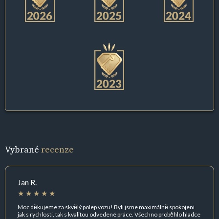
Vybrané
recenze
Jan R.
Moc děkujeme za skvělý polep vozu! Byli jsme maximálně spokojeni
jak s rychlostí, tak s kvalitou odvedené práce. Všechno proběhlo hladce