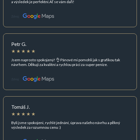
a výsledek je perfektní.Ať se vám daří!
Zdroj:
Petr G.
Jsem naprosto spokojený! 👌 Pánové mi pomohli jak s grafikou tak
návrhem. Děkuji za kvalitní a rychlou práci za super peníze.
Zdroj:
Tomáš J.
Byli jsme spokojeni, rychlé jednání, úprava našeho návrhu a pěkný
výsledek za rozumnou cenu :)