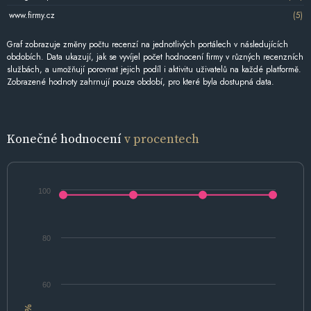
www.firmy.cz
(5)
Graf zobrazuje změny počtu recenzí na jednotlivých portálech v následujících
obdobích. Data ukazují, jak se vyvíjel počet hodnocení firmy v různých recenzních
službách, a umožňují porovnat jejich podíl i aktivitu uživatelů na každé platformě.
Zobrazené hodnoty zahrnují pouze období, pro které byla dostupná data.
Konečné hodnocení
v procentech
100
80
60
%