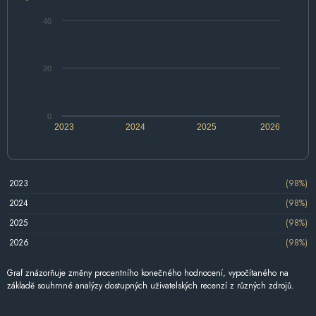
40
20
0
2023
2024
2025
2026
2023
(98%)
2024
(98%)
2025
(98%)
2026
(98%)
Graf znázorňuje změny procentního konečného hodnocení, vypočítaného na
základě souhrnné analýzy dostupných uživatelských recenzí z různých zdrojů.