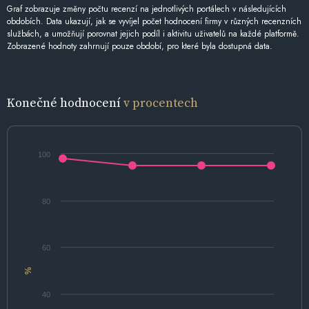
Graf zobrazuje změny počtu recenzí na jednotlivých portálech v následujících
obdobích. Data ukazují, jak se vyvíjel počet hodnocení firmy v různých recenzních
službách, a umožňují porovnat jejich podíl i aktivitu uživatelů na každé platformě.
Zobrazené hodnoty zahrnují pouze období, pro které byla dostupná data.
Konečné hodnocení
v procentech
100
80
60
%
40