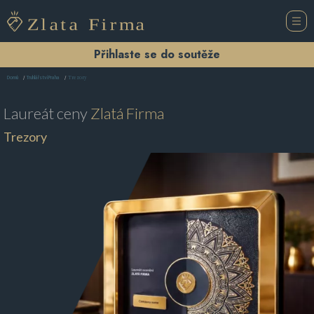
Přihlaste se do soutěže
Trezory
Domů
Truhlářství Praha
Laureát ceny
Zlatá Firma
Trezory