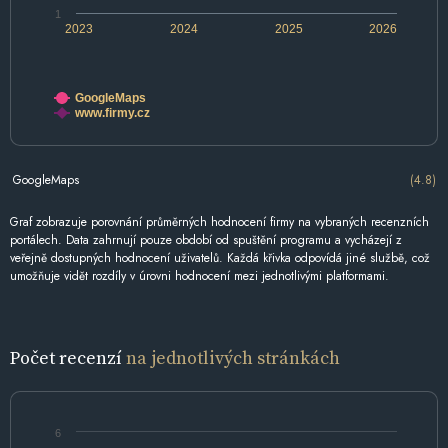
1
2023
2024
2025
2026
GoogleMaps
www.firmy.cz
GoogleMaps
(4.8)
Graf zobrazuje porovnání průměrných hodnocení firmy na vybraných recenzních
portálech. Data zahrnují pouze období od spuštění programu a vycházejí z
veřejně dostupných hodnocení uživatelů. Každá křivka odpovídá jiné službě, což
umožňuje vidět rozdíly v úrovni hodnocení mezi jednotlivými platformami.
Počet recenzí
na jednotlivých stránkách
6