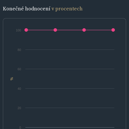
Konečné hodnocení
v procentech
100
80
60
%
40
20
0