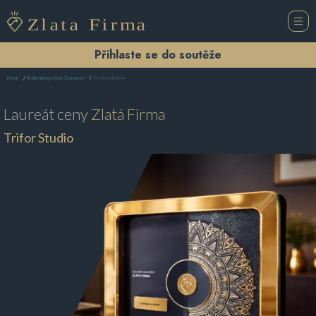
Přihlaste se do soutěže
Trifor Studio
Domů
Reklamní agentura Chomutov
Laureát ceny
Zlatá Firma
Trifor Studio