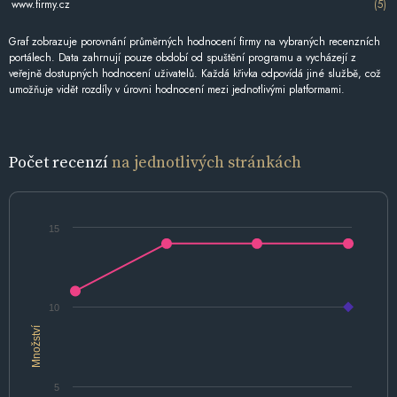
www.firmy.cz
(5)
Graf zobrazuje porovnání průměrných hodnocení firmy na vybraných recenzních
portálech. Data zahrnují pouze období od spuštění programu a vycházejí z
veřejně dostupných hodnocení uživatelů. Každá křivka odpovídá jiné službě, což
umožňuje vidět rozdíly v úrovni hodnocení mezi jednotlivými platformami.
Počet recenzí
na jednotlivých stránkách
15
10
Množství
5