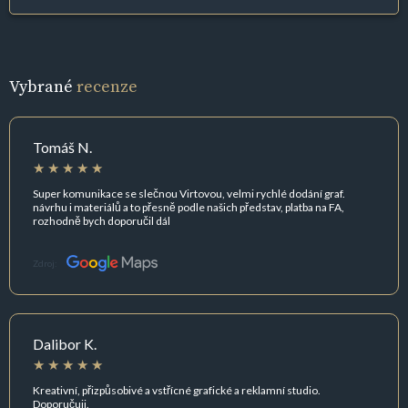
Vybrané
recenze
Tomáš N.
Super komunikace se slečnou Virtovou, velmi rychlé dodání graf.
návrhu i materiálů a to přesně podle našich představ, platba na FA,
rozhodně bych doporučil dál
Zdroj:
Dalibor K.
Kreativní, přizpůsobivé a vstřícné grafické a reklamní studio.
Doporučuji.