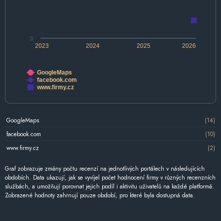
0
2023
2024
2025
2026
GoogleMaps
facebook.com
www.firmy.cz
GoogleMaps
(14)
facebook.com
(10)
www.firmy.cz
(2)
Graf zobrazuje změny počtu recenzí na jednotlivých portálech v následujících
obdobích. Data ukazují, jak se vyvíjel počet hodnocení firmy v různých recenzních
službách, a umožňují porovnat jejich podíl i aktivitu uživatelů na každé platformě.
Zobrazené hodnoty zahrnují pouze období, pro které byla dostupná data.