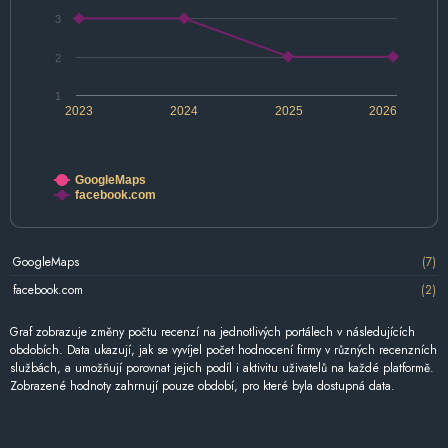
3
2
1
2023
2024
2025
2026
GoogleMaps
facebook.com
GoogleMaps
(7)
facebook.com
(2)
Graf zobrazuje změny počtu recenzí na jednotlivých portálech v následujících
obdobích. Data ukazují, jak se vyvíjel počet hodnocení firmy v různých recenzních
službách, a umožňují porovnat jejich podíl i aktivitu uživatelů na každé platformě.
Zobrazené hodnoty zahrnují pouze období, pro které byla dostupná data.