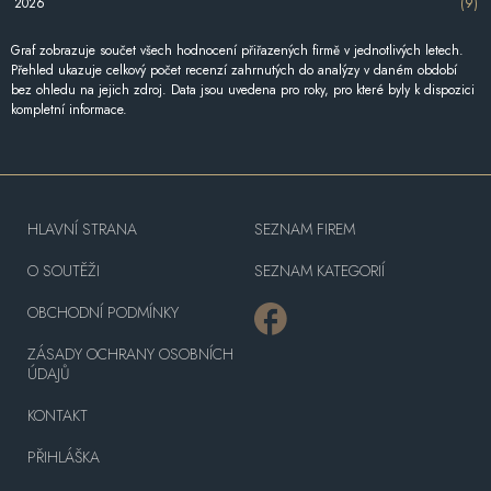
2026
(9)
Graf zobrazuje součet všech hodnocení přiřazených firmě v jednotlivých letech.
Přehled ukazuje celkový počet recenzí zahrnutých do analýzy v daném období
bez ohledu na jejich zdroj. Data jsou uvedena pro roky, pro které byly k dispozici
kompletní informace.
HLAVNÍ STRANA
SEZNAM FIREM
O SOUTĚŽI
SEZNAM KATEGORIÍ
OBCHODNÍ PODMÍNKY
ZÁSADY OCHRANY OSOBNÍCH
ÚDAJŮ
KONTAKT
PŘIHLÁŠKA