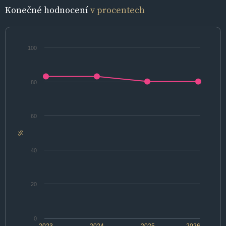
Konečné hodnocení
v procentech
100
80
60
%
40
20
0