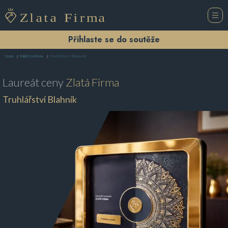
Přihlaste se do soutěže
Truhlářství Blahník
Domů
Truhlářství Praha
Laureát ceny
Zlatá Firma
Truhlářství Blahník