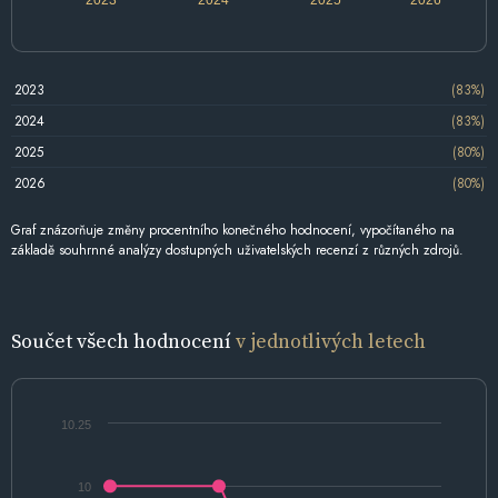
2023
2024
2025
2026
2023
(83%)
2024
(83%)
2025
(80%)
2026
(80%)
Graf znázorňuje změny procentního konečného hodnocení, vypočítaného na
základě souhrnné analýzy dostupných uživatelských recenzí z různých zdrojů.
Součet všech hodnocení
v jednotlivých letech
10.25
10