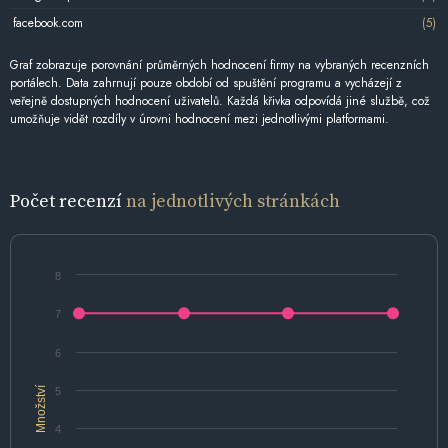
facebook.com
(5)
Graf zobrazuje porovnání průměrných hodnocení firmy na vybraných recenzních
portálech. Data zahrnují pouze období od spuštění programu a vycházejí z
veřejně dostupných hodnocení uživatelů. Každá křivka odpovídá jiné službě, což
umožňuje vidět rozdíly v úrovni hodnocení mezi jednotlivými platformami.
Počet recenzí
na jednotlivých stránkách
8
7
6
Množství
5
4