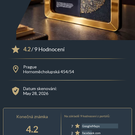
4.2
/ 9 Hodnocení
Prague
Hornoměcholupská 454/54
Datum skenování:
May 28, 2026
Konečná známka
Na základě 9 hodnocení z portálů:
4.2
7
GoogleMaps
2
facebook.com