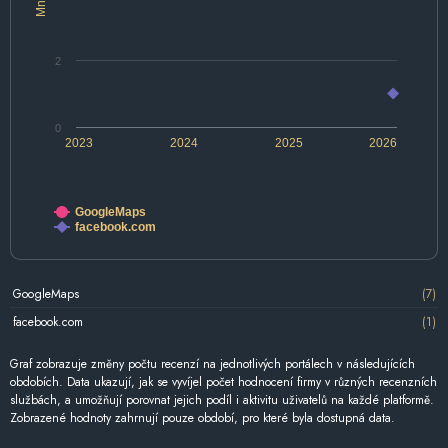
2
0
2023
2024
2025
2026
GoogleMaps
facebook.com
GoogleMaps
(7)
facebook.com
(1)
Graf zobrazuje změny počtu recenzí na jednotlivých portálech v následujících
obdobích. Data ukazují, jak se vyvíjel počet hodnocení firmy v různých recenzních
službách, a umožňují porovnat jejich podíl i aktivitu uživatelů na každé platformě.
Zobrazené hodnoty zahrnují pouze období, pro které byla dostupná data.