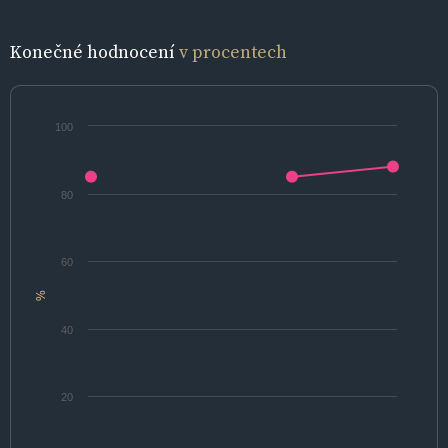
Konečné hodnocení
v procentech
100
80
60
%
40
20