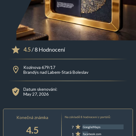
4.5
/ 8 Hodnocení
Kozinova 679/17
Brandýs nad Labem-Stará Boleslav
Datum skenování:
May 27, 2026
Konečná známka
Na základě 8 hodnocení z portálů:
4.5
7
GoogleMaps
1
facebook.com