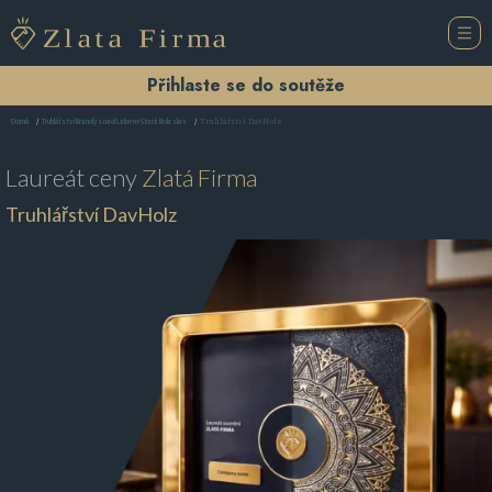
Přihlaste se do soutěže
Truhlářství DavHolz
Domů
Truhlářství Brandýs nad Labem-Stará Boleslav
Laureát ceny
Zlatá Firma
Truhlářství DavHolz