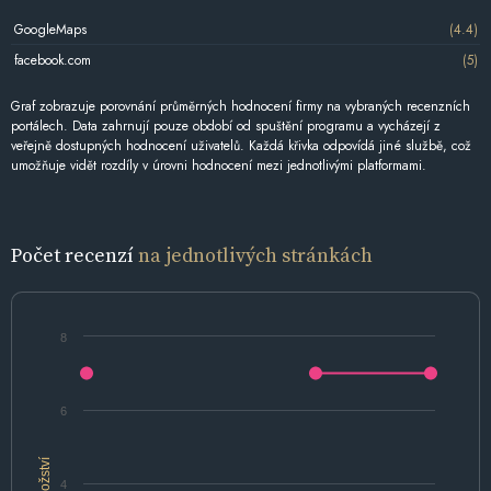
GoogleMaps
(4.4)
facebook.com
(5)
Graf zobrazuje porovnání průměrných hodnocení firmy na vybraných recenzních
portálech. Data zahrnují pouze období od spuštění programu a vycházejí z
veřejně dostupných hodnocení uživatelů. Každá křivka odpovídá jiné službě, což
umožňuje vidět rozdíly v úrovni hodnocení mezi jednotlivými platformami.
Počet recenzí
na jednotlivých stránkách
8
6
Množství
4