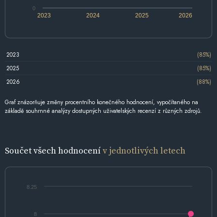
0
2023
2024
2025
2026
2023
(85%)
2025
(85%)
2026
(88%)
Graf znázorňuje změny procentního konečného hodnocení, vypočítaného na
základě souhrnné analýzy dostupných uživatelských recenzí z různých zdrojů.
Součet všech hodnocení
v jednotlivých letech
8.25
8