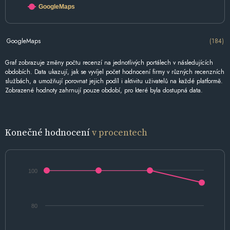
GoogleMaps
GoogleMaps
(184)
Graf zobrazuje změny počtu recenzí na jednotlivých portálech v následujících
obdobích. Data ukazují, jak se vyvíjel počet hodnocení firmy v různých recenzních
službách, a umožňují porovnat jejich podíl i aktivitu uživatelů na každé platformě.
Zobrazené hodnoty zahrnují pouze období, pro které byla dostupná data.
Konečné hodnocení
v procentech
100
80