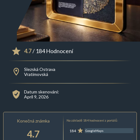
4.7
/ 184 Hodnocení
Slezská Ostrava
Vratimovská
Datum skenování:
April 9, 2026
Konečná známka
Na základě 184 hodnocení z portálů:
4.7
184
GoogleMaps