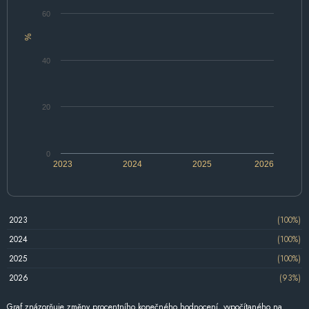
60
%
40
20
0
2023
2024
2025
2026
2023
(100%)
2024
(100%)
2025
(100%)
2026
(93%)
Graf znázorňuje změny procentního konečného hodnocení, vypočítaného na