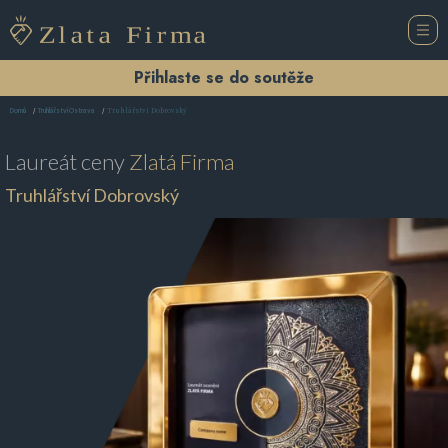
Přihlaste se do soutěže
Truhlářství Dobrovský
Domů
Truhlářství Ostrava
Laureát ceny
Zlatá Firma
Truhlářství Dobrovský