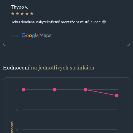
Thypo v.
Dobrá domluva, nábytek včetně montáže na místě, super! 🙂
Zdroj:
Hodnocení
na jednotlivých stránkách
5
4
hodnocení
3