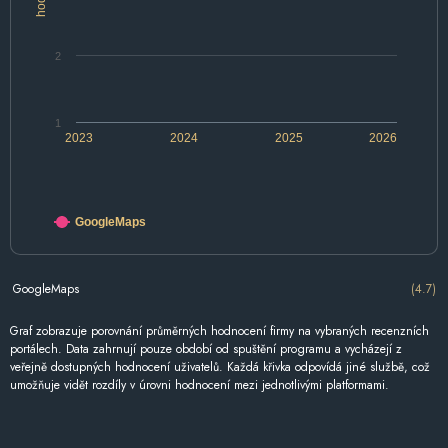
2
1
2023
2024
2025
2026
GoogleMaps
GoogleMaps
(4.7)
Graf zobrazuje porovnání průměrných hodnocení firmy na vybraných recenzních
portálech. Data zahrnují pouze období od spuštění programu a vycházejí z
veřejně dostupných hodnocení uživatelů. Každá křivka odpovídá jiné službě, což
umožňuje vidět rozdíly v úrovni hodnocení mezi jednotlivými platformami.