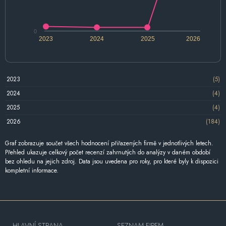
0
2023
2024
2025
2026
2023
(5)
2024
(4)
2025
(4)
2026
(184)
Graf zobrazuje součet všech hodnocení přiřazených firmě v jednotlivých letech.
Přehled ukazuje celkový počet recenzí zahrnutých do analýzy v daném období
bez ohledu na jejich zdroj. Data jsou uvedena pro roky, pro které byly k dispozici
kompletní informace.
HLAVNÍ STRANA
SEZNAM FIREM