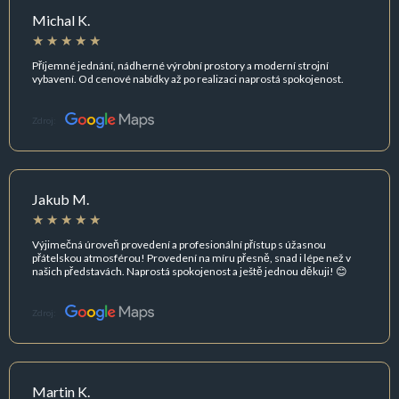
Michal K.
Příjemné jednání, nádherné výrobní prostory a moderní strojní
vybavení. Od cenové nabídky až po realizaci naprostá spokojenost.
Zdroj:
Jakub M.
Výjimečná úroveň provedení a profesionální přístup s úžasnou
přátelskou atmosférou! Provedení na míru přesně, snad i lépe než v
našich představách. Naprostá spokojenost a ještě jednou děkuji! 😊
Zdroj:
Martin K.