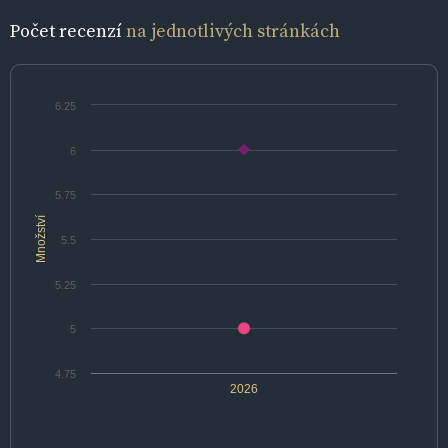
Počet recenzí
na jednotlivých stránkách
6.25
6
5.75
Množství
5.5
5.25
5
4.75
2026