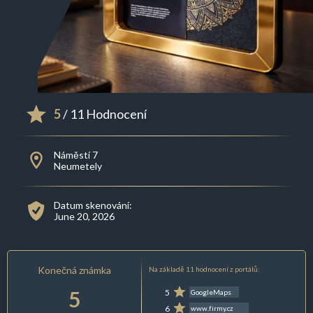
5
/ 11 Hodnocení
Náměstí 7
Neumetely
Datum skenování:
June 20, 2026
Konečná známka
Na základě 11 hodnocení z portálů:
5
5
GoogleMaps
6
www.firmy.cz