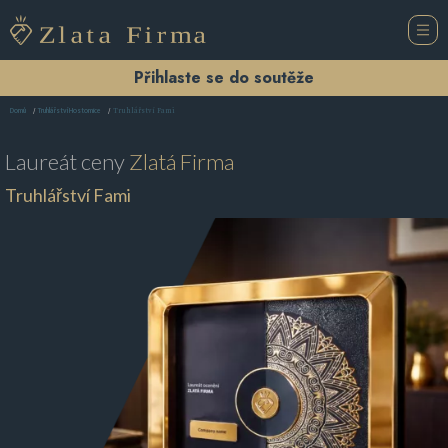
Přihlaste se do soutěže
Truhlářství Fami
Domů
Truhlářství Hostomice
Laureát ceny
Zlatá Firma
Truhlářství Fami