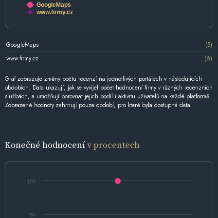
GoogleMaps
www.firmy.cz
GoogleMaps
(5)
www.firmy.cz
(6)
Graf zobrazuje změny počtu recenzí na jednotlivých portálech v následujících
obdobích. Data ukazují, jak se vyvíjel počet hodnocení firmy v různých recenzních
službách, a umožňují porovnat jejich podíl i aktivitu uživatelů na každé platformě.
Zobrazené hodnoty zahrnují pouze období, pro které byla dostupná data.
Konečné hodnocení
v procentech
100
80