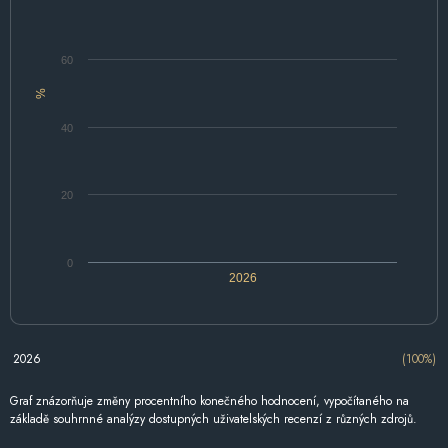
60
%
40
20
0
2026
2026
(100%)
Graf znázorňuje změny procentního konečného hodnocení, vypočítaného na
základě souhrnné analýzy dostupných uživatelských recenzí z různých zdrojů.