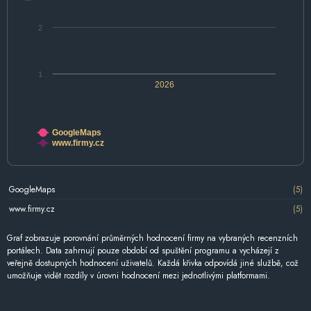
2
1
2026
GoogleMaps
www.firmy.cz
GoogleMaps
(5)
www.firmy.cz
(5)
Graf zobrazuje porovnání průměrných hodnocení firmy na vybraných recenzních
portálech. Data zahrnují pouze období od spuštění programu a vycházejí z
veřejně dostupných hodnocení uživatelů. Každá křivka odpovídá jiné službě, což
umožňuje vidět rozdíly v úrovni hodnocení mezi jednotlivými platformami.