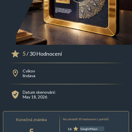
5
/ 30 Hodnocení
Cvikov
lindava
Datum skenování:
May 18, 2026
Konečná známka
Na základě 30 hodnocení z portálů:
5
16
GoogleMaps