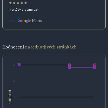
Prostě bylo fo tam supr
Zdroj:
Hodnocení
na jednotlivých stránkách
5
4
hodnocení
3