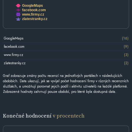
GoogleMaps
facebook.com
www.firmy.cz
zlatestranky.cz
GoogleMaps
(16)
facebook.com
(9)
www.firmy.cz
(3)
zlatestranky.cz
(2)
Graf zobrazuje změny počtu recenzí na jednotlivých portálech v následujících
obdobích. Data ukazují, jak se vyvíjel počet hodnocení firmy v různých recenzních
službách, a umožňují porovnat jejich podíl i aktivitu uživatelů na každé platformě.
Zobrazené hodnoty zahrnují pouze období, pro které byla dostupná data.
Konečné hodnocení
v procentech