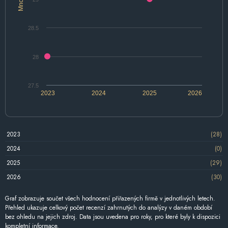
28.5
28
27.5
2023
2024
2025
2026
2023
(28)
2024
(0)
2025
(29)
2026
(30)
Graf zobrazuje součet všech hodnocení přiřazených firmě v jednotlivých letech.
Přehled ukazuje celkový počet recenzí zahrnutých do analýzy v daném období
bez ohledu na jejich zdroj. Data jsou uvedena pro roky, pro které byly k dispozici
kompletní informace.