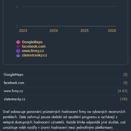
2
1
2023
2024
2025
2026
GoogleMaps
facebook.com
www.firmy.cz
zlatestranky.cz
GoogleMaps
(5)
facebook.com
(5)
www.firmy.cz
(4.83)
zlatestranky.cz
(100)
Graf zobrazuje porovnání průměrných hodnocení firmy na vybraných recenzních
portálech. Data zahrnují pouze období od spuštění programu a vycházejí z
veřejně dostupných hodnocení uživatelů. Každá křivka odpovídá jiné službě, což
umožňuje vidět rozdíly v úrovni hodnocení mezi jednotlivými platformami.