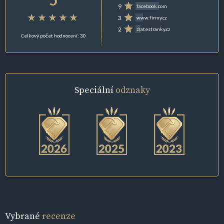
9
facebook.com
3
www.firmy.cz
2
zlatestranky.cz
Celkový počet hodnocení: 30
Speciální
odznaky
Vybrané
recenze