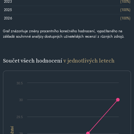
2023
(100%)
2025
(100%)
2026
(100%)
Graf znázorňuje změny procentního konečného hodnocení, vypočítaného na
základě souhrnné analýzy dostupných uživatelských recenzí z různých zdrojů.
Součet všech hodnocení
v jednotlivých letech
30.5
30
29.5
Množství
29