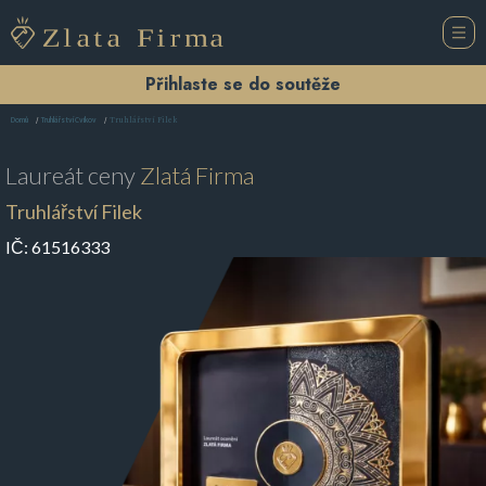
Přihlaste se do soutěže
Truhlářství Filek
Domů
Truhlářství Cvikov
Laureát ceny
Zlatá Firma
Truhlářství Filek
IČ:
61516333