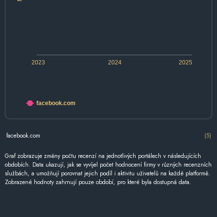
2023
2024
2025
facebook.com
facebook.com
(5)
Graf zobrazuje změny počtu recenzí na jednotlivých portálech v následujících
obdobích. Data ukazují, jak se vyvíjel počet hodnocení firmy v různých recenzních
službách, a umožňují porovnat jejich podíl i aktivitu uživatelů na každé platformě.
Zobrazené hodnoty zahrnují pouze období, pro které byla dostupná data.