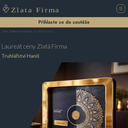
Přihlaste se do soutěže
Truhlářství Haniš
Domů
Truhlářství Český Krumlov
Laureát ceny
Zlatá Firma
Truhlářství Haniš