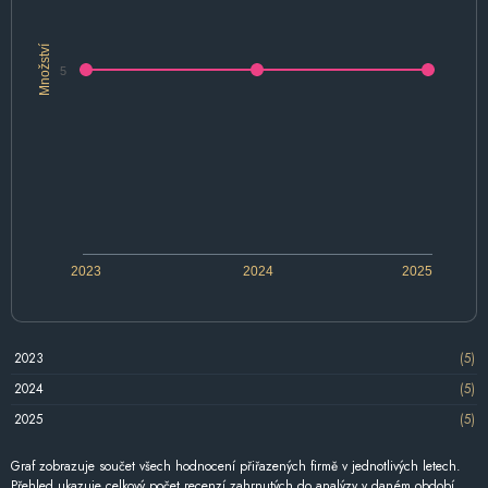
Množství
5
2023
2024
2025
2023
(5)
2024
(5)
2025
(5)
Graf zobrazuje součet všech hodnocení přiřazených firmě v jednotlivých letech.
Přehled ukazuje celkový počet recenzí zahrnutých do analýzy v daném období