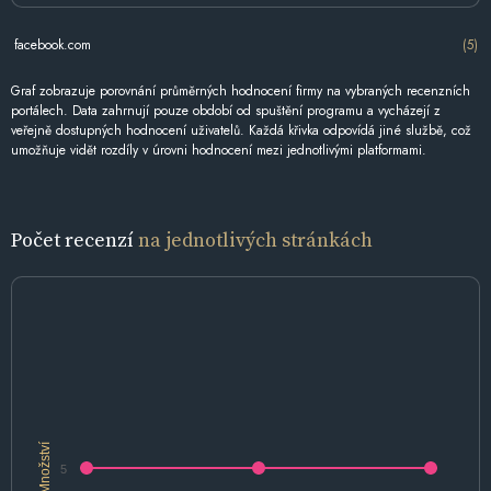
facebook.com
(5)
Graf zobrazuje porovnání průměrných hodnocení firmy na vybraných recenzních
portálech. Data zahrnují pouze období od spuštění programu a vycházejí z
veřejně dostupných hodnocení uživatelů. Každá křivka odpovídá jiné službě, což
umožňuje vidět rozdíly v úrovni hodnocení mezi jednotlivými platformami.
Počet recenzí
na jednotlivých stránkách
Množství
5