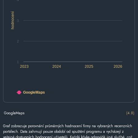
4
hodnocení
3
2
1
2023
2024
2025
2026
GoogleMaps
GoogleMaps
(4.8)
Graf zobrazuje porovnání průměrných hodnocení firmy na vybraných recenzních
portálech. Data zahrnují pouze období od spuštění programu a vycházejí z
veřejně dostupných hodnocení uživatelů. Každá křivka odpovídá jiné službě, což