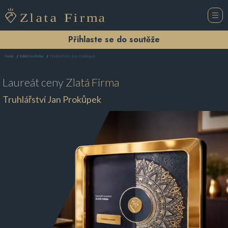
Přihlaste se do soutěže
Truhlářství Jan Prokůpek
Domů
Truhlářství Praha
Laureát ceny
Zlatá Firma
Truhlářství Jan Prokůpek