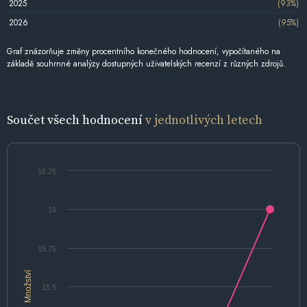
2025
(93%)
2026
(95%)
Graf znázorňuje změny procentního konečného hodnocení, vypočítaného na
základě souhrnné analýzy dostupných uživatelských recenzí z různých zdrojů.
Součet všech hodnocení
v jednotlivých letech
16.25
16
15.75
Množství
15.5