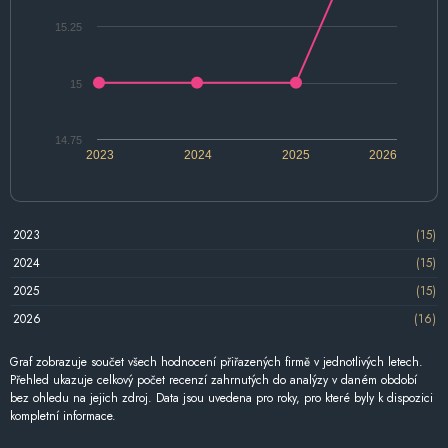
15.25
15
14.75
2023
2024
2025
2026
2023
(15)
2024
(15)
2025
(15)
2026
(16)
Graf zobrazuje součet všech hodnocení přiřazených firmě v jednotlivých letech.
Přehled ukazuje celkový počet recenzí zahrnutých do analýzy v daném období
bez ohledu na jejich zdroj. Data jsou uvedena pro roky, pro které byly k dispozici
kompletní informace.