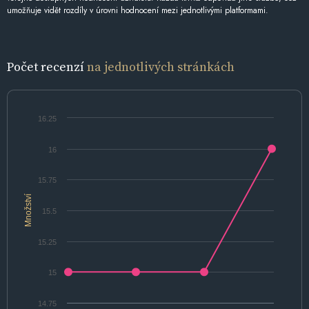
umožňuje vidět rozdíly v úrovni hodnocení mezi jednotlivými platformami.
Počet recenzí
na jednotlivých stránkách
16.25
16
15.75
Množství
15.5
15.25
15
14.75