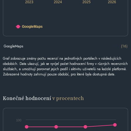
2023
2024
2025
2026
GoogleMaps
GoogleMaps
(16)
Graf zobrazuje změny počtu recenzí na jednotlivých portálech v následujících
obdobích. Data ukazují, jak se vyvíjel počet hodnocení firmy v různých recenzních
službách, a umožňují porovnat jejich podíl i aktivitu uživatelů na každé platformě.
Zobrazené hodnoty zahrnují pouze období, pro které byla dostupná data.
Konečné hodnocení
v procentech
100