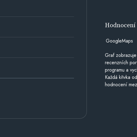
Hodnocen
GoogleMaps
Graf zobrazuje
recenzních por
programu a vyc
Každá křivka od
hodnocení mezi 