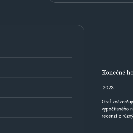
Konečné h
2023
Graf znázorňu
vypočítaného n
recenzí z různý