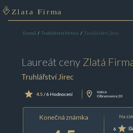
Truhlářství Jirec
Domů
Truhlářství Votice
Laureát ceny
Zlatá Firm
Truhlářství Jirec
Votice
4.5
/ 6 Hodnocení
Olbramovice 20
Konečná známka
Na zák
6
G