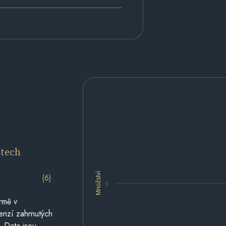
etech
Množství
(6)
6
rmě v
cenzí zahrnutých
. Data jsou