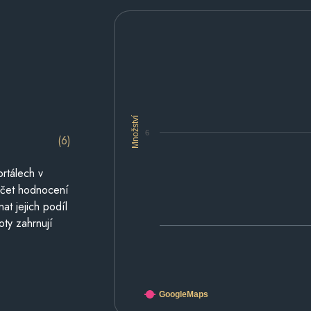
Množství
6
(6)
rtálech v
počet hodnocení
at jejich podíl
oty zahrnují
GoogleMaps