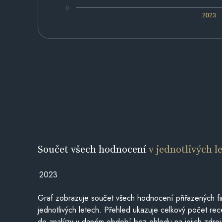
0
2023
Součet všech hodnocení
v jednotlivých l
2023
Graf zobrazuje součet všech hodnocení přiřazených fi
jednotlivých letech. Přehled ukazuje celkový počet re
do analýzy v daném období bez ohledu na jejich zdroj