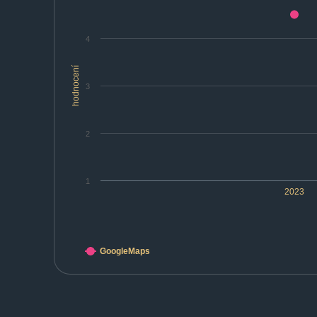
4
hodnocení
3
2
1
2023
GoogleMaps