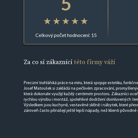
5
Celkový počet hodnocení: 15
Za co si zákazníci
této firmy váží
Precizní truhlářská práce na míru, která spojuje estetiku, funkčn
Josef Matoušek si zakládá na pečlivém zpracování, promyšlenýc
která dokonale využijí každý centimetr prostoru. Zákazníci oceňu
rychlou výrobu i montáž, spolehlivé dodržení domluvených ter
Výsledkem jsou kuchyně, vestavěné skříně i nábytek, které přes
zároveň často přinášejí ještě lepší nápady, než klienti původně č