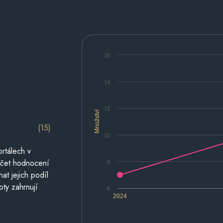
16
14
12
Množství
(15)
10
rtálech v
počet hodnocení
8
at jejich podíl
oty zahrnují
6
2024