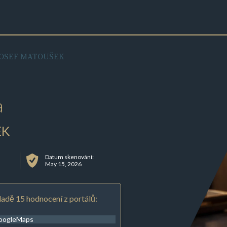
JOSEF MATOUŠEK
a
EK
Datum skenování:
May 15, 2026
adě 15 hodnocení z portálů:
oogleMaps