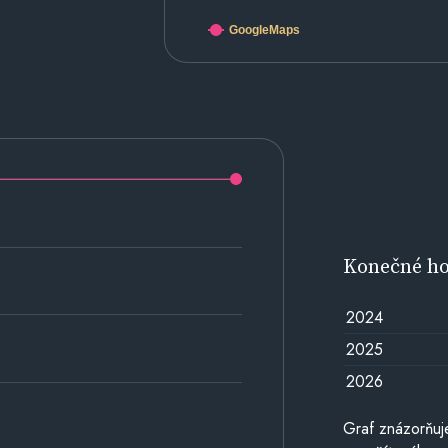
GoogleMaps
Konečné h
2024
2025
2026
Graf znázorňu