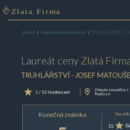
TRUHLÁŘSTVÍ - 
Domů
Truhlářství Litoměřice
Laureát ceny
Zlatá Firm
TRUHLÁŘSTVÍ - JOSEF MATOUŠ
Třebušín-Litoměřice 1
5
/ 15 Hodnocení
Řepčice 6
Konečná známka
Na zákl
15
G