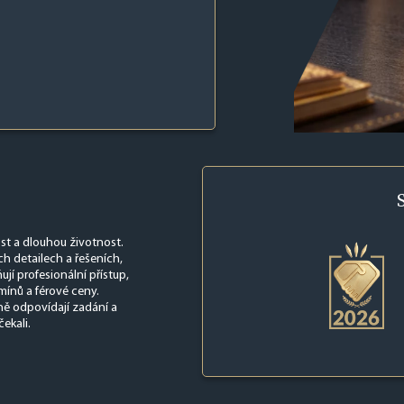
ost a dlouhou životnost.
h detailech a řešeních,
jí profesionální přístup,
mínů a férové ceny.
ně odpovídají zadání a
ekali.