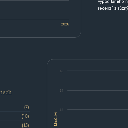
vypočítaného n
recenzí z různý
2026
16
etech
14
(7)
12
Množství
(10)
(15)