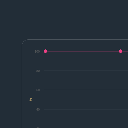
100
80
60
%
40