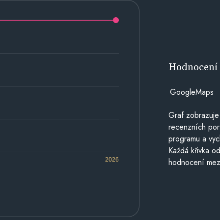
Hodnocen
GoogleMaps
Graf zobrazuje
recenzních por
programu a vyc
Každá křivka od
2026
hodnocení mezi 