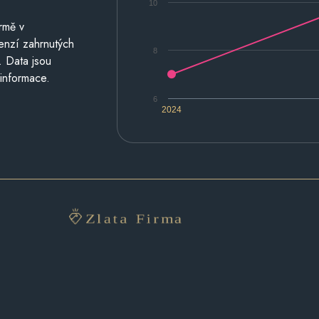
10
rmě v
cenzí zahrnutých
8
. Data jsou
 informace.
6
2024