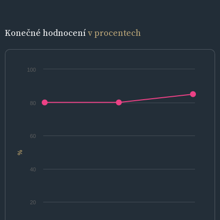
Konečné hodnocení
v procentech
100
80
60
%
40
20