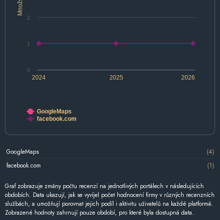
Množství
2
1
0
2024
2025
2026
GoogleMaps
facebook.com
GoogleMaps
(4)
facebook.com
(1)
Graf zobrazuje změny počtu recenzí na jednotlivých portálech v následujících
obdobích. Data ukazují, jak se vyvíjel počet hodnocení firmy v různých recenzních
službách, a umožňují porovnat jejich podíl i aktivitu uživatelů na každé platformě.
Zobrazené hodnoty zahrnují pouze období, pro které byla dostupná data.