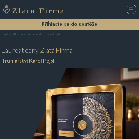
Přihlaste se do soutěže
Truhlářství Karel Pojsl
Domů
Truhlářství Prachatice
Laureát ceny
Zlatá Firma
Truhlářství Karel Pojsl