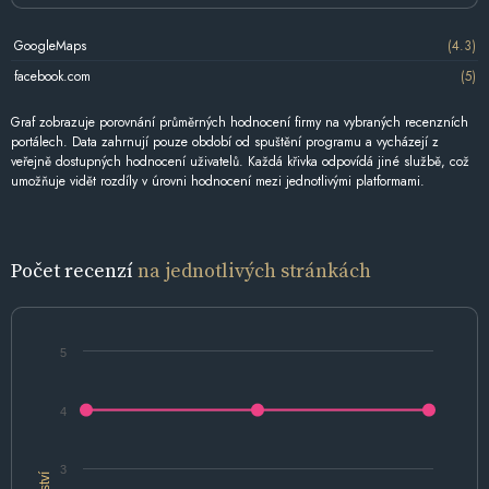
GoogleMaps
(4.3)
facebook.com
(5)
Graf zobrazuje porovnání průměrných hodnocení firmy na vybraných recenzních
portálech. Data zahrnují pouze období od spuštění programu a vycházejí z
veřejně dostupných hodnocení uživatelů. Každá křivka odpovídá jiné službě, což
umožňuje vidět rozdíly v úrovni hodnocení mezi jednotlivými platformami.
Počet recenzí
na jednotlivých stránkách
5
4
3