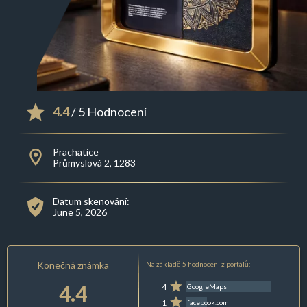
4.4
/ 5 Hodnocení
Prachatice
Průmyslová 2, 1283
Datum skenování:
June 5, 2026
Konečná známka
Na základě 5 hodnocení z portálů:
4.4
4
GoogleMaps
1
facebook.com