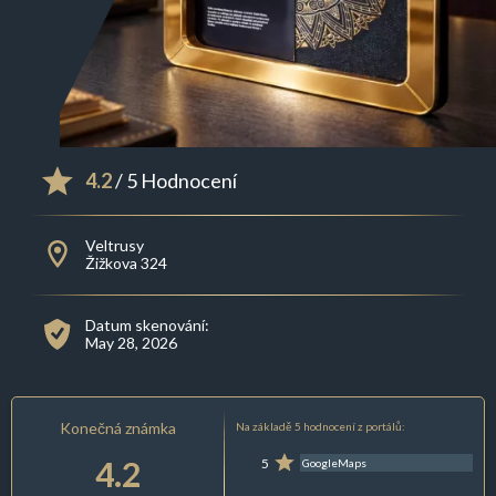
4.2
/ 5 Hodnocení
Veltrusy
Žižkova 324
Datum skenování:
May 28, 2026
Konečná známka
Na základě 5 hodnocení z portálů:
4.2
5
GoogleMaps