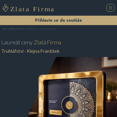
Přihlaste se do soutěže
Truhlářství - Klejna František
Domů
Truhlářství Veltrusy
Laureát ceny
Zlatá Firma
Truhlářství - Klejna František