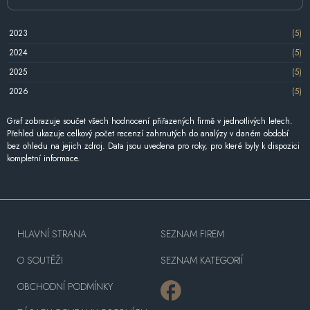
2023
(5)
2024
(5)
2025
(5)
2026
(5)
Graf zobrazuje součet všech hodnocení přiřazených firmě v jednotlivých letech.
Přehled ukazuje celkový počet recenzí zahrnutých do analýzy v daném období
bez ohledu na jejich zdroj. Data jsou uvedena pro roky, pro které byly k dispozici
kompletní informace.
HLAVNÍ STRANA
SEZNAM FIREM
O SOUTĚŽI
SEZNAM KATEGORIÍ
OBCHODNÍ PODMÍNKY