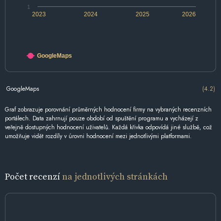
1
2023
2024
2025
2026
GoogleMaps
GoogleMaps
(4.2)
Graf zobrazuje porovnání průměrných hodnocení firmy na vybraných recenzních
portálech. Data zahrnují pouze období od spuštění programu a vycházejí z
veřejně dostupných hodnocení uživatelů. Každá křivka odpovídá jiné službě, což
umožňuje vidět rozdíly v úrovni hodnocení mezi jednotlivými platformami.
Počet recenzí
na jednotlivých stránkách