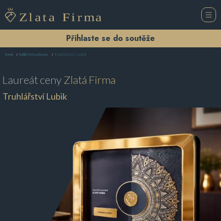
Přihlaste se do soutěže
Truhlářství Lubik
Domů
Truhlářství Lochovice
Laureát ceny
Zlatá Firma
Truhlářství Lubik