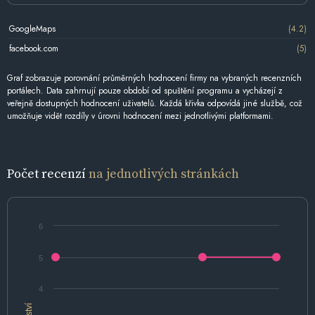
GoogleMaps
(4.2)
facebook.com
(5)
Graf zobrazuje porovnání průměrných hodnocení firmy na vybraných recenzních
portálech. Data zahrnují pouze období od spuštění programu a vycházejí z
veřejně dostupných hodnocení uživatelů. Každá křivka odpovídá jiné službě, což
umožňuje vidět rozdíly v úrovni hodnocení mezi jednotlivými platformami.
Počet recenzí
na jednotlivých stránkách
6
5
4