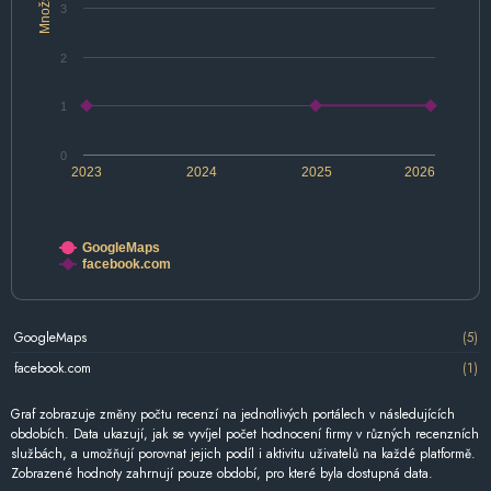
Množství
3
2
1
0
2023
2024
2025
2026
GoogleMaps
facebook.com
GoogleMaps
(5)
facebook.com
(1)
Graf zobrazuje změny počtu recenzí na jednotlivých portálech v následujících
obdobích. Data ukazují, jak se vyvíjel počet hodnocení firmy v různých recenzních
službách, a umožňují porovnat jejich podíl i aktivitu uživatelů na každé platformě.
Zobrazené hodnoty zahrnují pouze období, pro které byla dostupná data.