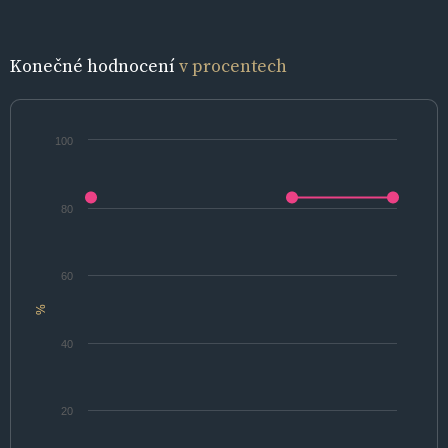
Konečné hodnocení
v procentech
100
80
60
%
40
20