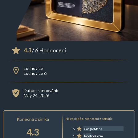
4.3
/ 6 Hodnocení
Lochovice
Lochovice 6
Datum skenování:
May 24, 2026
Konečná známka
Na základě 6 hodnocení z portálů:
4.3
5
GoogleMaps
1
facebook.com