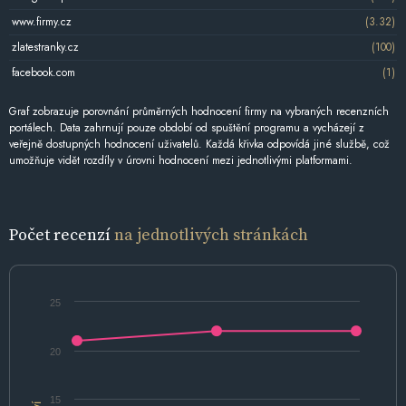
www.firmy.cz
(3.32)
zlatestranky.cz
(100)
facebook.com
(1)
Graf zobrazuje porovnání průměrných hodnocení firmy na vybraných recenzních
portálech. Data zahrnují pouze období od spuštění programu a vycházejí z
veřejně dostupných hodnocení uživatelů. Každá křivka odpovídá jiné službě, což
umožňuje vidět rozdíly v úrovni hodnocení mezi jednotlivými platformami.
Počet recenzí
na jednotlivých stránkách
25
20
15