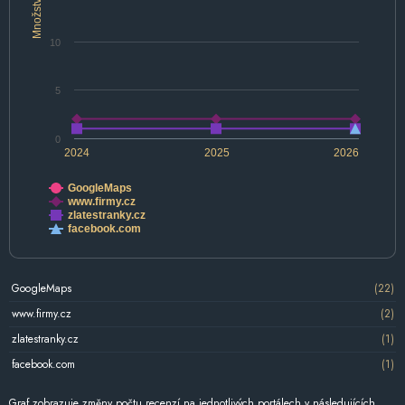
Množství
10
5
0
2024
2025
2026
GoogleMaps
www.firmy.cz
zlatestranky.cz
facebook.com
GoogleMaps
(22)
www.firmy.cz
(2)
zlatestranky.cz
(1)
facebook.com
(1)
Graf zobrazuje změny počtu recenzí na jednotlivých portálech v následujících