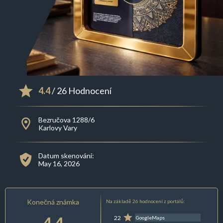
4.4
/ 26 Hodnocení
Bezručova 1288/6
Karlovy Vary
Datum skenování:
May 16, 2026
Konečná známka
Na základě 26 hodnocení z portálů:
4.4
22
GoogleMaps