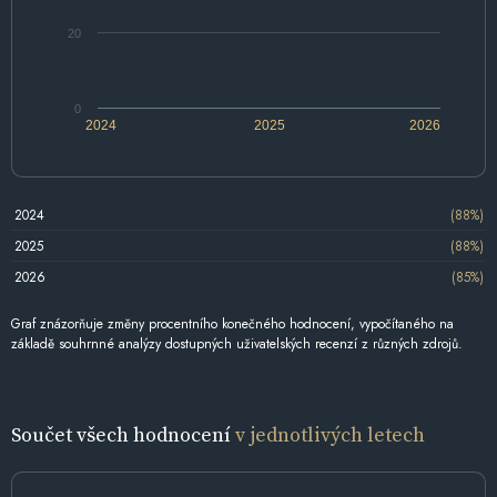
20
0
2024
2025
2026
2024
(88%)
2025
(88%)
2026
(85%)
Graf znázorňuje změny procentního konečného hodnocení, vypočítaného na
základě souhrnné analýzy dostupných uživatelských recenzí z různých zdrojů.
Součet všech hodnocení
v jednotlivých letech