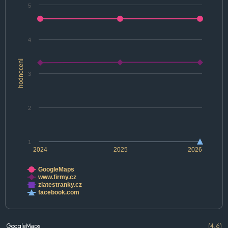
5
4
hodnocení
3
2
1
2024
2025
2026
GoogleMaps
www.firmy.cz
zlatestranky.cz
facebook.com
GoogleMaps
(4.6)