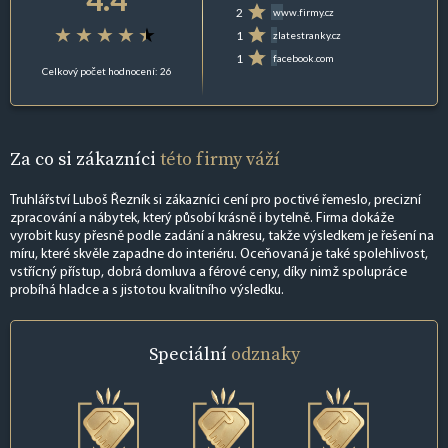
2
www.firmy.cz
1
zlatestranky.cz
1
facebook.com
Celkový počet hodnocení: 26
Za co si zákazníci
této firmy váží
Truhlářství Luboš Řezník si zákazníci cení pro poctivé řemeslo, precizní
zpracování a nábytek, který působí krásně i bytelně. Firma dokáže
vyrobit kusy přesně podle zadání a nákresu, takže výsledkem je řešení na
míru, které skvěle zapadne do interiéru. Oceňovaná je také spolehlivost,
vstřícný přístup, dobrá domluva a férové ceny, díky nimž spolupráce
probíhá hladce a s jistotou kvalitního výsledku.
Speciální
odznaky