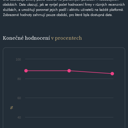
obdobích. Data ukazují, jak se vyvíjel počet hodnocení firmy v různých recenzních
službách, a umožňují porovnat jejich podíl i aktivitu uživatelů na každé platformě.
Zobrazené hodnoty zahrnují pouze období, pro které byla dostupná data.
Konečné hodnocení
v procentech
100
80
60
%
40