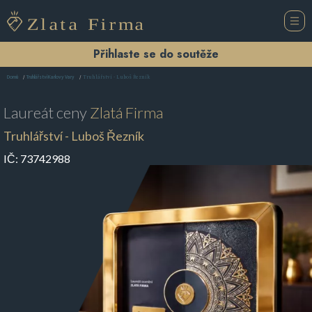
Přihlaste se do soutěže
Truhlářství - Luboš Řezník
Domů
Truhlářství Karlovy Vary
Laureát ceny
Zlatá Firma
Truhlářství - Luboš Řezník
IČ:
73742988