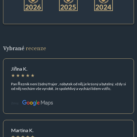
Vybrané
recenze
Jiřina K.
Pan Řezník není žádný frajer , nábytek od něj je krásný a bytelný, vždy si
od něj nechám vše vyrobit. Je spolehlivý a vychází lidem vstříc.
Zdroj:
Martina K.