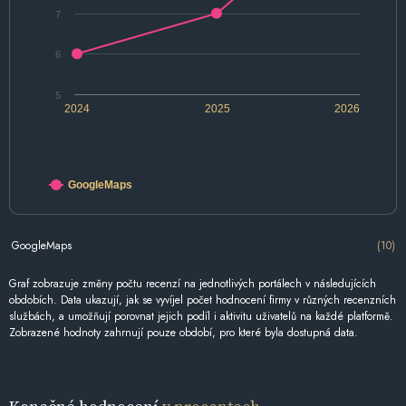
7
6
5
2024
2025
2026
GoogleMaps
GoogleMaps
(10)
Graf zobrazuje změny počtu recenzí na jednotlivých portálech v následujících
obdobích. Data ukazují, jak se vyvíjel počet hodnocení firmy v různých recenzních
službách, a umožňují porovnat jejich podíl i aktivitu uživatelů na každé platformě.
Zobrazené hodnoty zahrnují pouze období, pro které byla dostupná data.