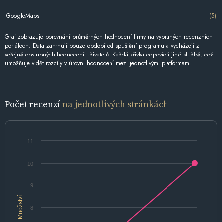
GoogleMaps
(5)
Graf zobrazuje porovnání průměrných hodnocení firmy na vybraných recenzních
portálech. Data zahrnují pouze období od spuštění programu a vycházejí z
veřejně dostupných hodnocení uživatelů. Každá křivka odpovídá jiné službě, což
umožňuje vidět rozdíly v úrovni hodnocení mezi jednotlivými platformami.
Počet recenzí
na jednotlivých stránkách
11
10
9
Množství
8