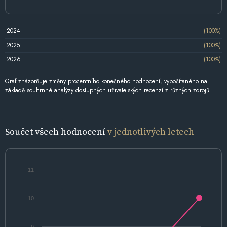
2024
(100%)
2025
(100%)
2026
(100%)
Graf znázorňuje změny procentního konečného hodnocení, vypočítaného na
základě souhrnné analýzy dostupných uživatelských recenzí z různých zdrojů.
Součet všech hodnocení
v jednotlivých letech
11
10
9