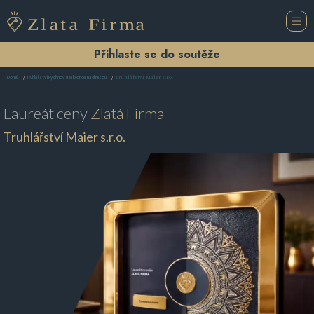
Přihlaste se do soutěže
Truhlářství Maier s.r.o.
Domů
Truhlářství Rychnov u Jablonce nad Nisou
Laureát ceny
Zlatá Firma
Truhlářství Maier s.r.o.