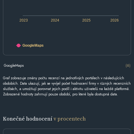
2023
2024
2025
2026
GoogleMaps
GoogleMaps
(6)
Graf zobrazuje změny počtu recenzí na jednotlivých portálech v následujících
obdobích. Data ukazují, jak se vyvíjel počet hodnocení firmy v různých recenzních
službách, a umožňují porovnat jejich podíl i aktivitu uživatelů na každé platformě.
Zobrazené hodnoty zahrnují pouze období, pro které byla dostupná data.
Konečné hodnocení
v procentech