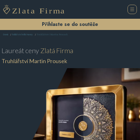
Přihlaste se do soutěže
Truhlářství Martin Prousek
Domů
Truhlářství Velké Hamry
Laureát ceny
Zlatá Firma
Truhlářství Martin Prousek