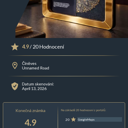
4.9
/ 20 Hodnocení
Činěves
Unnamed Road
Datum skenování:
April 13, 2026
Konečná známka
Na základě 20 hodnocení z portálů:
4.9
20
GoogleMaps