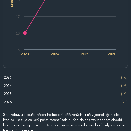
18
17
16
15
2023
2024
2025
2026
2023
(16)
2024
(19)
2025
(19)
2026
(20)
Graf zobrazuje součet všech hodnocení přiřazených firmě v jednotlivých letech.
Přehled ukazuje celkový počet recenzí zahrnutých do analýzy v daném období
bez ohledu na jejich zdroj. Data jsou uvedena pro roky, pro které byly k dispozici
kompletní informace.