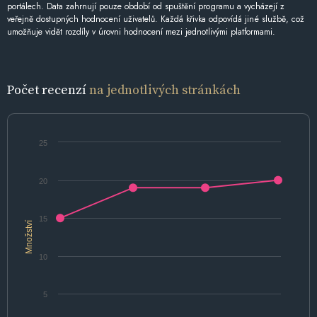
portálech. Data zahrnují pouze období od spuštění programu a vycházejí z
veřejně dostupných hodnocení uživatelů. Každá křivka odpovídá jiné službě, což
umožňuje vidět rozdíly v úrovni hodnocení mezi jednotlivými platformami.
Počet recenzí
na jednotlivých stránkách
25
20
15
Množství
10
5