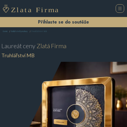
Přihlaste se do soutěže
Truhlářství MB
Domů
Truhlářství Dymokury
Laureát ceny
Zlatá Firma
Truhlářství MB