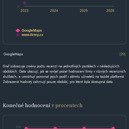
0
2023
2024
2025
2026
GoogleMaps
www.firmy.cz
GoogleMaps
(20)
Graf zobrazuje změny počtu recenzí na jednotlivých portálech v následujících
obdobích. Data ukazují, jak se vyvíjel počet hodnocení firmy v různých recenzních
službách, a umožňují porovnat jejich podíl i aktivitu uživatelů na každé platformě.
Zobrazené hodnoty zahrnují pouze období, pro které byla dostupná data.
Konečné hodnocení
v procentech
100