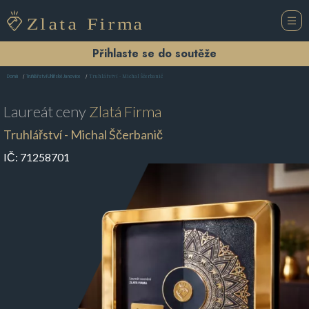
Přihlaste se do soutěže
Truhlářství - Michal Ščerbanič
Domů
Truhlářství Uhlířské Janovice
Laureát ceny
Zlatá Firma
Truhlářství - Michal Ščerbanič
IČ:
71258701