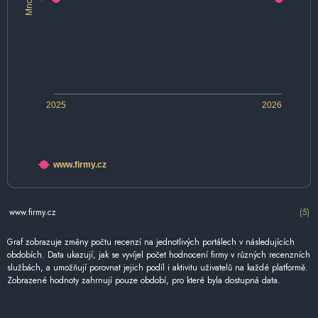
2025
2026
www.firmy.cz
www.firmy.cz
(5)
Graf zobrazuje změny počtu recenzí na jednotlivých portálech v následujících
obdobích. Data ukazují, jak se vyvíjel počet hodnocení firmy v různých recenzních
službách, a umožňují porovnat jejich podíl i aktivitu uživatelů na každé platformě.
Zobrazené hodnoty zahrnují pouze období, pro které byla dostupná data.