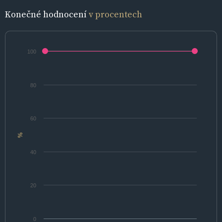
Konečné hodnocení
v procentech
100
80
60
%
40
20
0