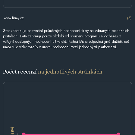
www.firmy.cz
(5)
Graf zobrazuje porovnání průměrných hodnocení firmy na vybraných recenzních
portálech. Data zahrnují pouze období od spuštění programu a vycházejí z
veřejně dostupných hodnocení uživatelů. Každá křivka odpovídá jiné službě, což
umožňuje vidět rozdíly v úrovni hodnocení mezi jednotlivými platformami.
Počet recenzí
na jednotlivých stránkách
Množství
5