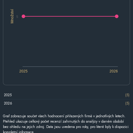
Množství
5
2025
2026
2025
(5)
2026
(5)
Graf zobrazuje součet všech hodnocení přiřazených firmě v jednotlivých letech.
Přehled ukazuje celkový počet recenzí zahrnutých do analýzy v daném období
bez ohledu na jejich zdroj. Data jsou uvedena pro roky, pro které byly k dispozici
kompletní informace.