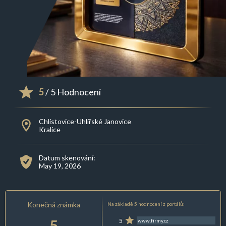
5
/ 5 Hodnocení
Chlístovice-Uhlířské Janovice
Kralice
Datum skenování:
May 19, 2026
Konečná známka
Na základě 5 hodnocení z portálů:
5
5
www.firmy.cz