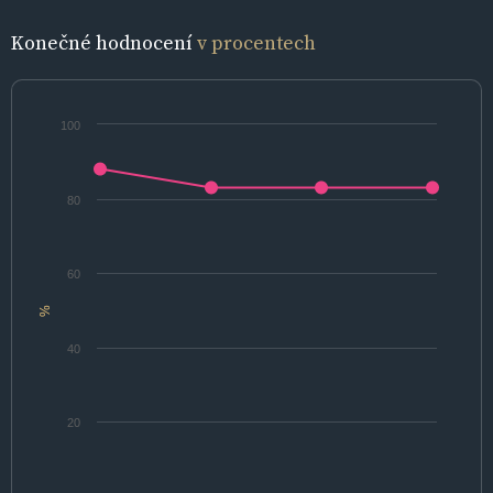
Konečné hodnocení
v procentech
100
80
60
%
40
20