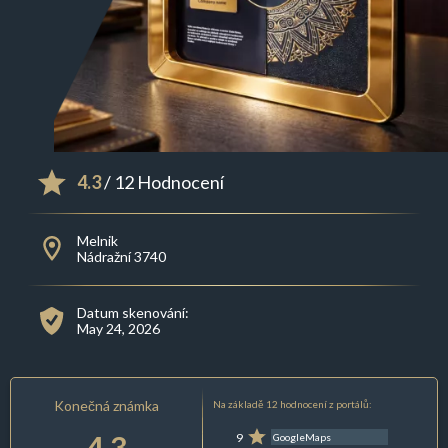
4.3
/ 12 Hodnocení
Melnik
Nádražní 3740
Datum skenování:
May 24, 2026
Konečná známka
Na základě 12 hodnocení z portálů:
4.3
9
GoogleMaps