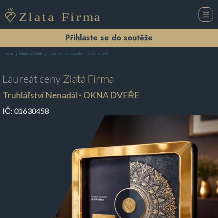
Přihlaste se do soutěže
Truhlářství Nenadál - OKNA DVEŘE
Domů
Truhlářství Mělník
Laureát ceny
Zlatá Firma
Truhlářství Nenadál - OKNA DVEŘE
IČ:
01630458