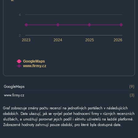
4
2
2023
2024
2025
2026
GoogleMaps
www.firmy.cz
GoogleMaps
(9)
www.firmy.cz
(3)
Graf zobrazuje změny počtu recenzí na jednotlivých portálech v následujících
obdobích. Data ukazují, jak se vyvíjel počet hodnocení firmy v různých recenzních
službách, a umožňují porovnat jejich podíl i aktivitu uživatelů na každé platformě.
Zobrazené hodnoty zahrnují pouze období, pro které byla dostupná data.