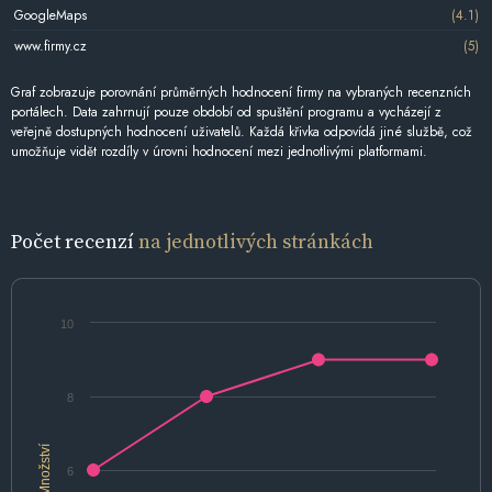
GoogleMaps
(4.1)
www.firmy.cz
(5)
Graf zobrazuje porovnání průměrných hodnocení firmy na vybraných recenzních
portálech. Data zahrnují pouze období od spuštění programu a vycházejí z
veřejně dostupných hodnocení uživatelů. Každá křivka odpovídá jiné službě, což
umožňuje vidět rozdíly v úrovni hodnocení mezi jednotlivými platformami.
Počet recenzí
na jednotlivých stránkách
10
8
Množství
6