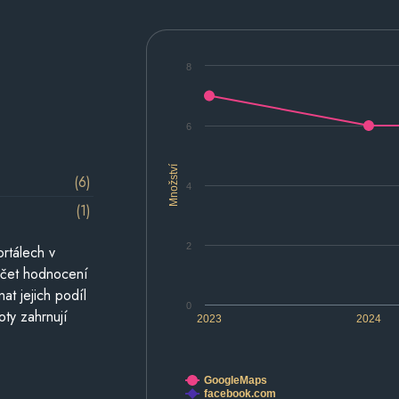
8
6
Množství
(6)
4
(1)
2
rtálech v
počet hodnocení
at jejich podíl
0
oty zahrnují
2023
2024
GoogleMaps
facebook.com