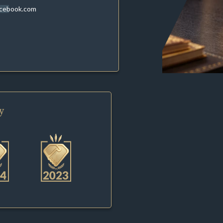
acebook.com
y