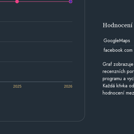
Hodnocen
GoogleMaps
facebook.com
Graf zobrazuje
recenzních por
programu a vyc
Každá křivka od
2025
2026
hodnocení mezi 