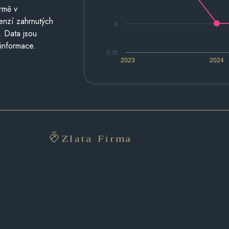
rmě v
cenzí zahrnutých
6
. Data jsou
 informace.
5.75
2023
2024