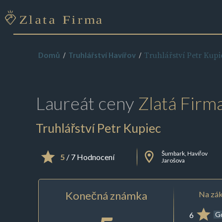
Truhlářství Petr Kupi
Domů
Truhlářství Havířov
Laureát ceny
Zlatá Firm
Truhlářství Petr Kupiec
Šumbark, Havířov
5
/ 7 Hodnocení
Jarošova
Konečná známka
Na zák
6
G