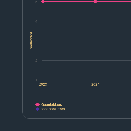
5
4
hodnocení
3
2
1
2023
2024
GoogleMaps
facebook.com