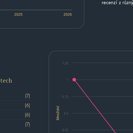
recenzí z různý
2025
2026
7.25
etech
7
(7)
6.75
(6)
Množství
(6)
6.5
(7)
6.25