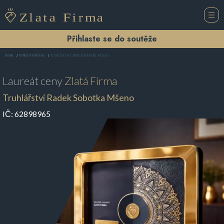
Přihlaste se do soutěže
Truhlářství Radek Sobotka Mšeno
Domů
Truhlářství Mšeno
Laureát ceny
Zlatá Firma
Truhlářství Radek Sobotka Mšeno
IČ:
62898965