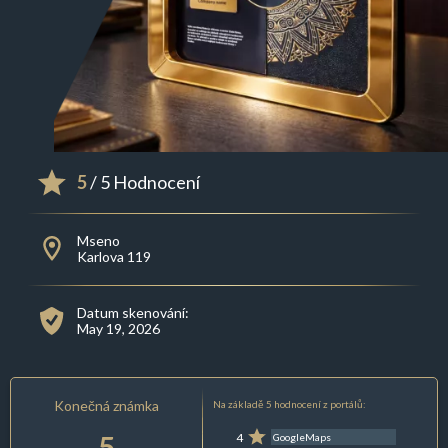
5
/ 5 Hodnocení
Mseno
Karlova 119
Datum skenování:
May 19, 2026
Konečná známka
Na základě 5 hodnocení z portálů:
5
4
GoogleMaps