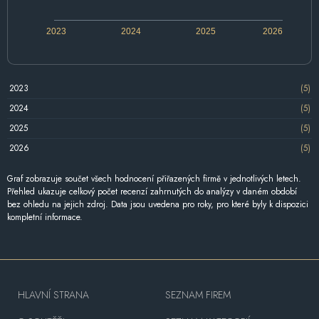
2023
2024
2025
2026
2023
(5)
2024
(5)
2025
(5)
2026
(5)
Graf zobrazuje součet všech hodnocení přiřazených firmě v jednotlivých letech.
Přehled ukazuje celkový počet recenzí zahrnutých do analýzy v daném období
bez ohledu na jejich zdroj. Data jsou uvedena pro roky, pro které byly k dispozici
kompletní informace.
HLAVNÍ STRANA
SEZNAM FIREM