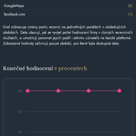
GoogleMaps
(4)
facebook.com
(1)
Graf zobrazuje změny počtu recenzí na jednotlivých portálech v následujících
obdobích. Data ukazují, jak se vyvíjel počet hodnocení firmy v různých recenzních
službách, a umožňují porovnat jejich podíl i aktivitu uživatelů na každé platformě.
Zobrazené hodnoty zahrnují pouze období, pro které byla dostupná data.
Konečné hodnocení
v procentech
100
80
60