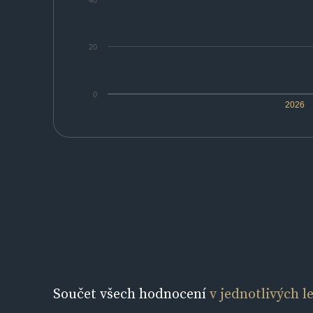
40
20
0
2026
Součet všech hodnocení
v jednotlivých l