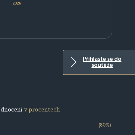
2026
Přihlaste se do
soutěže
odnocení
v procentech
(80%)