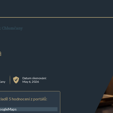
ek Chlumčany
a
Datum skenování:
čany
May 6, 2026
ladě 5 hodnocení z portálů:
oogleMaps