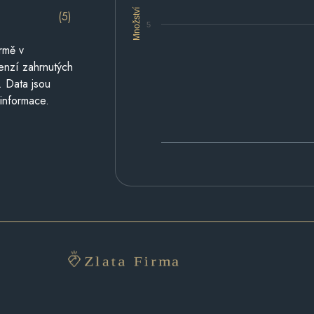
Množství
(5)
5
rmě v
cenzí zahrnutých
. Data jsou
 informace.