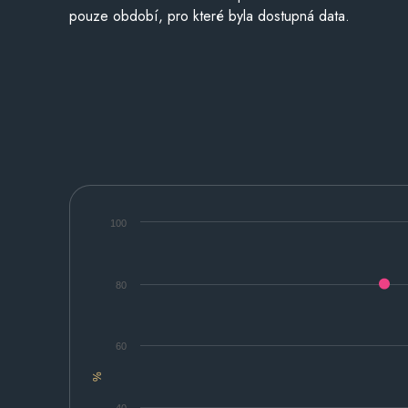
pouze období, pro které byla dostupná data.
100
80
60
%