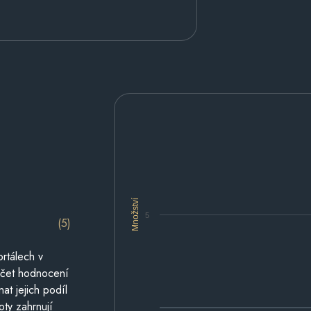
Množství
5
(5)
rtálech v
počet hodnocení
at jejich podíl
oty zahrnují