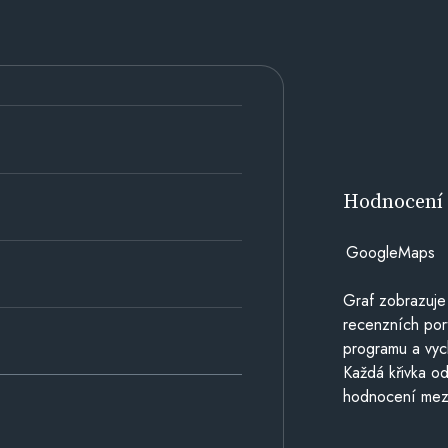
Hodnocen
GoogleMaps
Graf zobrazuje
recenzních por
programu a vyc
Každá křivka od
hodnocení mezi 