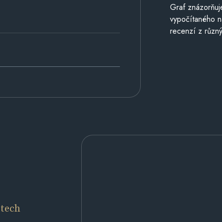
Graf znázorňu
vypočítaného n
recenzí z různý
etech