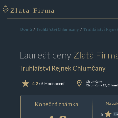
Truhlářství Rejn
Domů
Truhlářství Chlumčany
Laureát ceny
Zlatá Firm
Truhlářství Rejnek Chlumčany
Chlumčany
4.2
/ 5 Hodnocení
Chlumčany 15, Chlum
Konečná známka
Na zák
5
G