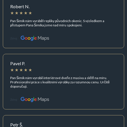
Robert N.
Pan Šimík nám vyráběl repliky původních okenic. S výsledkem a
přístupem Pana Šimíka jsme nad míru spokojeni.
Zdroj:
Pavel P.
Pan Šimík nám vyrobil interiérové dveře z masivu a skříň na míru.
Profesionální práce s kvalitními výrobky za rozumnou cenu. Určitě
doporučuji.
Zdroj:
Petr Š.