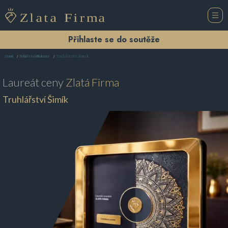
Přihlaste se do soutěže
Truhlářství Šimík
Domů
Truhlářství Mikulovice
Laureát ceny
Zlatá Firma
Truhlářství Šimík