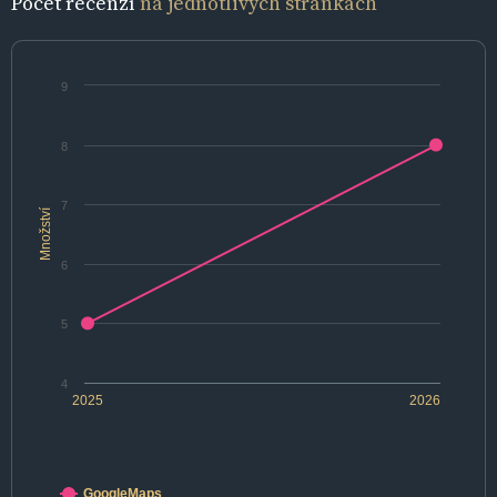
Počet recenzí
na jednotlivých stránkách
9
8
7
Množství
6
5
4
2025
2026
GoogleMaps