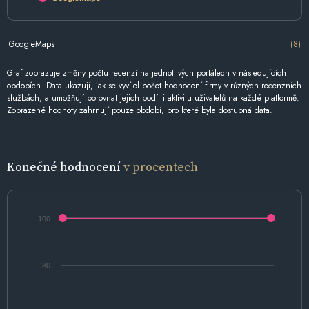
GoogleMaps
(8)
Graf zobrazuje změny počtu recenzí na jednotlivých portálech v následujících
obdobích. Data ukazují, jak se vyvíjel počet hodnocení firmy v různých recenzních
službách, a umožňují porovnat jejich podíl i aktivitu uživatelů na každé platformě.
Zobrazené hodnoty zahrnují pouze období, pro které byla dostupná data.
Konečné hodnocení
v procentech
100
80