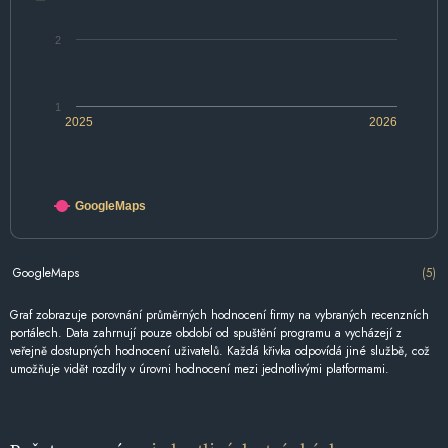
2
1
2025
2026
GoogleMaps
GoogleMaps
(5)
Graf zobrazuje porovnání průměrných hodnocení firmy na vybraných recenzních
portálech. Data zahrnují pouze období od spuštění programu a vycházejí z
veřejně dostupných hodnocení uživatelů. Každá křivka odpovídá jiné službě, což
umožňuje vidět rozdíly v úrovni hodnocení mezi jednotlivými platformami.