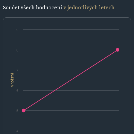
Součet všech hodnocení
v jednotlivých letech
9
8
7
Množství
6
5
4