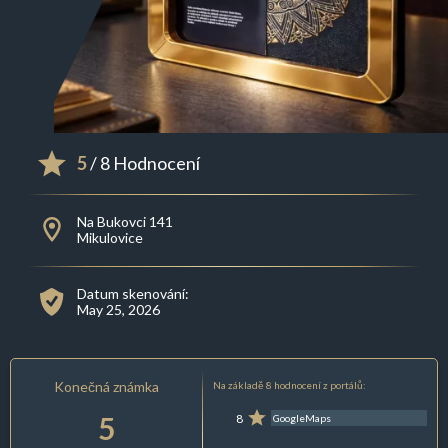
5
/ 8 Hodnocení
Na Bukovci 141
Mikulovice
Datum skenování:
May 25, 2026
Konečná známka
Na základě 8 hodnocení z portálů:
5
8
GoogleMaps