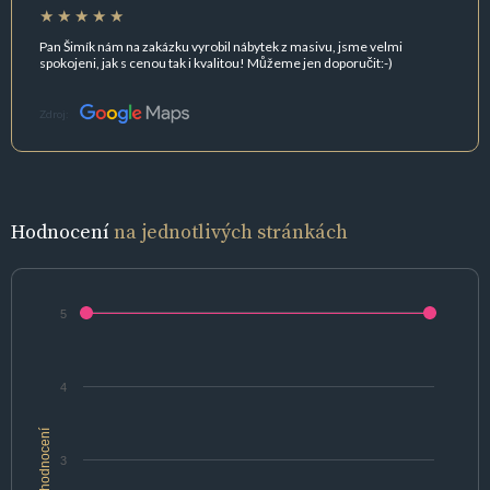
Pan Šimík nám na zakázku vyrobil nábytek z masivu, jsme velmi
spokojeni, jak s cenou tak i kvalitou! Můžeme jen doporučit:-)
Zdroj:
Hodnocení
na jednotlivých stránkách
5
4
hodnocení
3