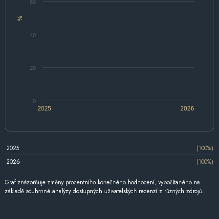
60
%
40
20
0
2025
2026
2025
(100%)
2026
(100%)
Graf znázorňuje změny procentního konečného hodnocení, vypočítaného na
základě souhrnné analýzy dostupných uživatelských recenzí z různých zdrojů.