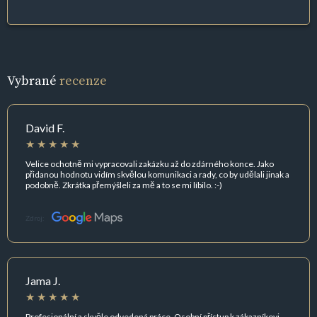
Vybrané
recenze
David F.
Velice ochotně mi vypracovali zakázku až do zdárného konce. Jako
přidanou hodnotu vidím skvělou komunikaci a rady, co by udělali jinak a
podobně. Zkrátka přemýšleli za mě a to se mi líbilo. :-)
Zdroj:
Jama J.
Profesionální a skvěle odvedená práce. Osobní přístup k zákazníkovi.