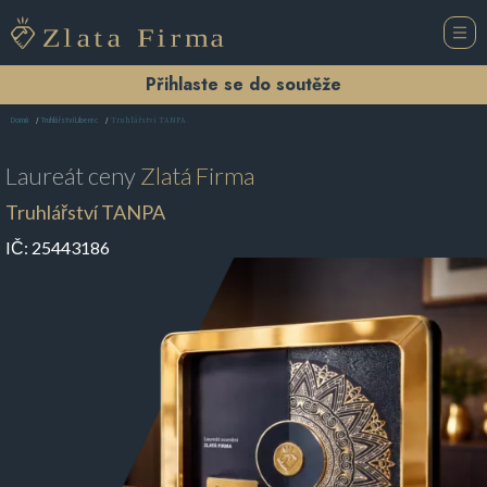
Přihlaste se do soutěže
Truhlářství TANPA
Domů
Truhlářství Liberec
Laureát ceny
Zlatá Firma
Truhlářství TANPA
IČ:
25443186