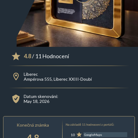
4.8
/ 11 Hodnocení
Liberec
Ampérova 555, Liberec XXIII-Doubí
Datum skenování:
May 18, 2026
Konečná známka
Na základě 11 hodnocení z portálů:
4.8
10
GoogleMaps