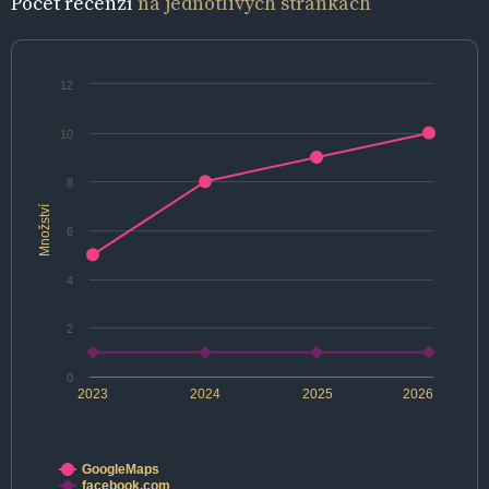
Počet recenzí
na jednotlivých stránkách
12
10
8
Množství
6
4
2
0
2023
2024
2025
2026
GoogleMaps
facebook.com