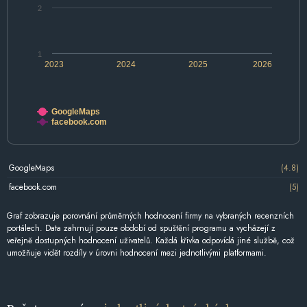
2
1
2023
2024
2025
2026
GoogleMaps
facebook.com
GoogleMaps
(4.8)
facebook.com
(5)
Graf zobrazuje porovnání průměrných hodnocení firmy na vybraných recenzních
portálech. Data zahrnují pouze období od spuštění programu a vycházejí z
veřejně dostupných hodnocení uživatelů. Každá křivka odpovídá jiné službě, což
umožňuje vidět rozdíly v úrovni hodnocení mezi jednotlivými platformami.