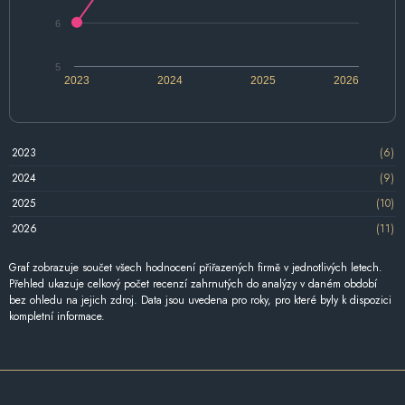
6
5
2023
2024
2025
2026
2023
(6)
2024
(9)
2025
(10)
2026
(11)
Graf zobrazuje součet všech hodnocení přiřazených firmě v jednotlivých letech.
Přehled ukazuje celkový počet recenzí zahrnutých do analýzy v daném období
bez ohledu na jejich zdroj. Data jsou uvedena pro roky, pro které byly k dispozici
kompletní informace.