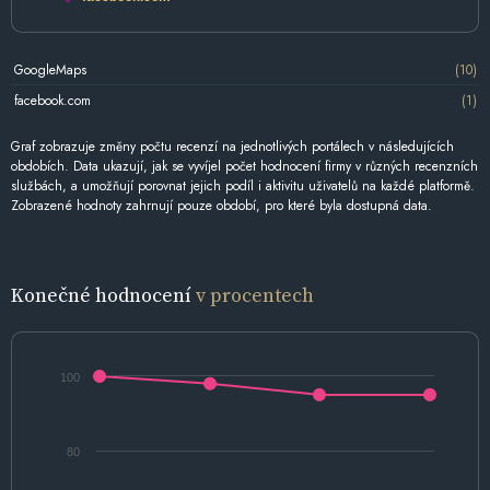
GoogleMaps
(10)
facebook.com
(1)
Graf zobrazuje změny počtu recenzí na jednotlivých portálech v následujících
obdobích. Data ukazují, jak se vyvíjel počet hodnocení firmy v různých recenzních
službách, a umožňují porovnat jejich podíl i aktivitu uživatelů na každé platformě.
Zobrazené hodnoty zahrnují pouze období, pro které byla dostupná data.
Konečné hodnocení
v procentech
100
80