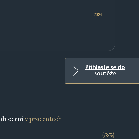
2026
Přihlaste se do
soutěže
odnocení
v procentech
(78%)