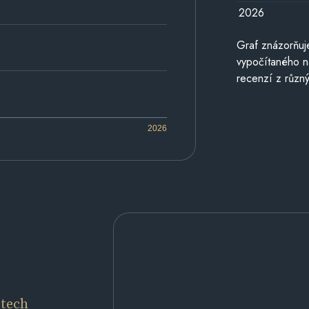
2026
Graf znázorňu
vypočítaného n
recenzí z různý
2026
etech