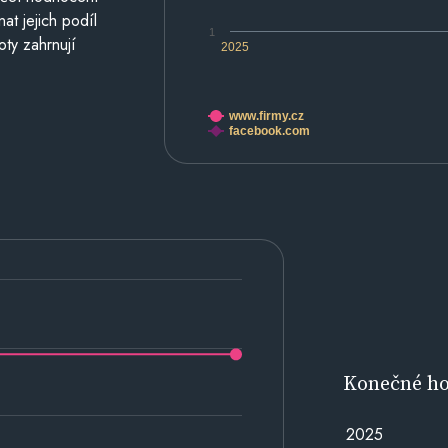
at jejich podíl
1
oty zahrnují
2025
www.firmy.cz
facebook.com
Konečné h
2025