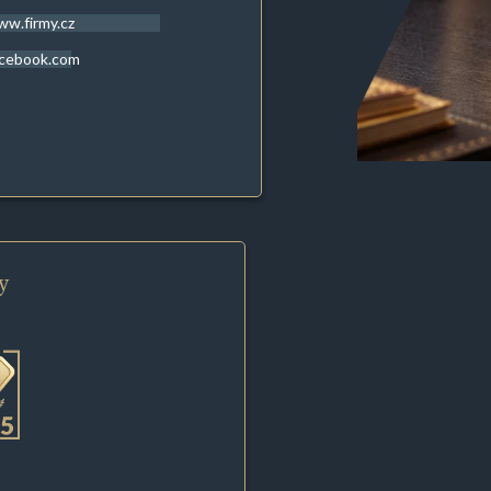
w.firmy.cz
acebook.com
y