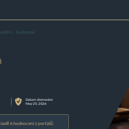
ařství - Kolesnáč
a
Datum skenování:
May 20, 2026
ladě 6 hodnocení z portálů: