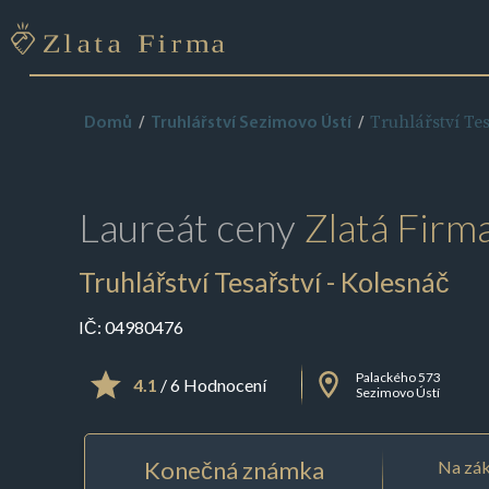
Truhlářství Tes
Domů
Truhlářství Sezimovo Ústí
Laureát ceny
Zlatá Firm
Truhlářství Tesařství - Kolesnáč
IČ:
04980476
Palackého 573
4.1
/ 6 Hodnocení
Sezimovo Ústí
Konečná známka
Na zák