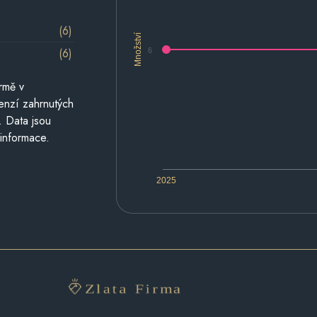
(6)
Množství
(6)
6
rmě v
cenzí zahrnutých
. Data jsou
 informace.
2025