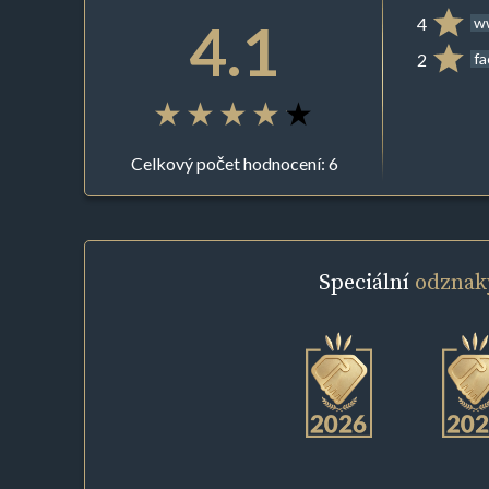
4.1
4
ww
2
f
Celkový počet hodnocení: 6
Speciální
odznak