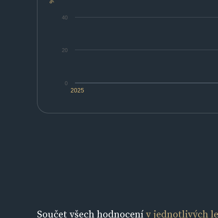
%
40
20
0
2025
Součet všech hodnocení
v jednotlivých l