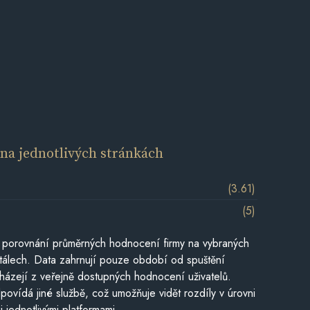
í
na jednotlivých stránkách
(3.61)
(5)
 porovnání průměrných hodnocení firmy na vybraných
tálech. Data zahrnují pouze období od spuštění
házejí z veřejně dostupných hodnocení uživatelů.
povídá jiné službě, což umožňuje vidět rozdíly v úrovni
jednotlivými platformami.