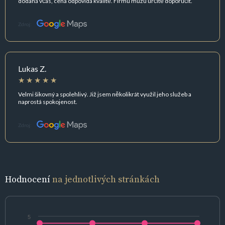
dodaná včas, cena odpovídá kvalitě. Firmu můžu určitě doporučit.
Zdroj:
Lukas Z.
Velmi šikovný a spolehlivý. Již jsem několikrát využil jeho služeb a
naprostá spokojenost.
Zdroj:
Hodnocení
na jednotlivých stránkách
5