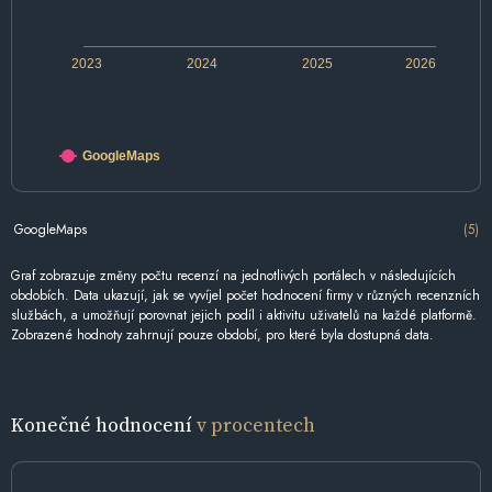
2023
2024
2025
2026
GoogleMaps
GoogleMaps
(5)
Graf zobrazuje změny počtu recenzí na jednotlivých portálech v následujících
obdobích. Data ukazují, jak se vyvíjel počet hodnocení firmy v různých recenzních
službách, a umožňují porovnat jejich podíl i aktivitu uživatelů na každé platformě.
Zobrazené hodnoty zahrnují pouze období, pro které byla dostupná data.
Konečné hodnocení
v procentech