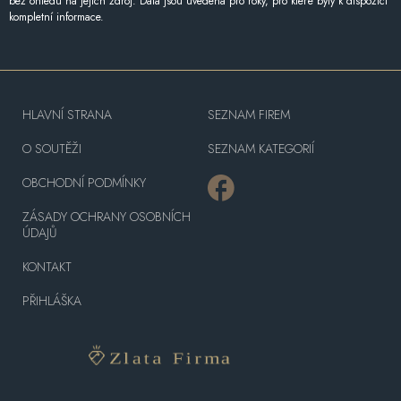
bez ohledu na jejich zdroj. Data jsou uvedena pro roky, pro které byly k dispozici
kompletní informace.
HLAVNÍ STRANA
SEZNAM FIREM
O SOUTĚŽI
SEZNAM KATEGORIÍ
OBCHODNÍ PODMÍNKY
ZÁSADY OCHRANY OSOBNÍCH
ÚDAJŮ
KONTAKT
PŘIHLÁŠKA