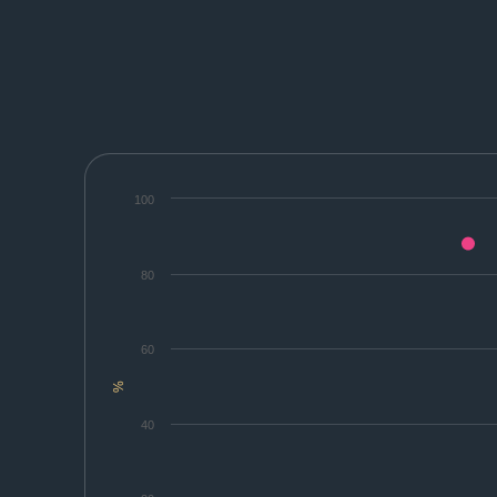
100
80
60
%
40