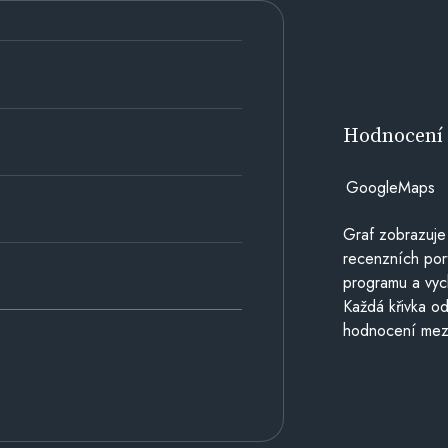
Hodnocen
GoogleMaps
Graf zobrazuje
recenzních por
programu a vyc
Každá křivka od
hodnocení mezi 