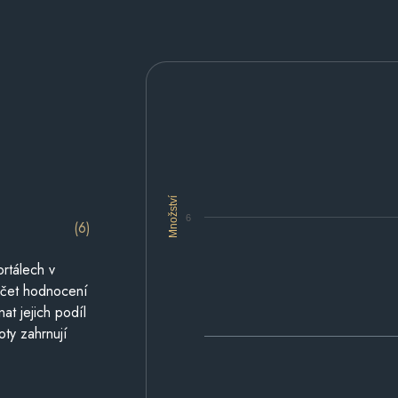
Množství
6
(6)
rtálech v
počet hodnocení
at jejich podíl
oty zahrnují