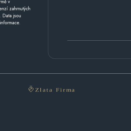
rmě v
cenzí zahrnutých
. Data jsou
 informace.