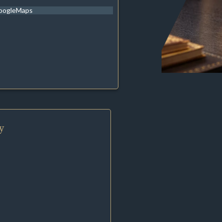
oogleMaps
y