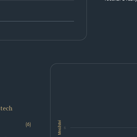
etech
Množství
(6)
6