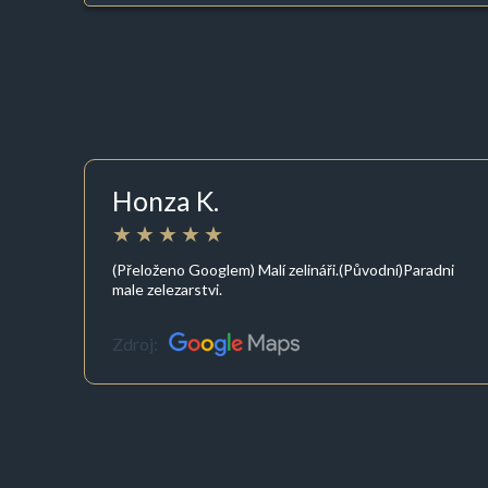
Honza K.
(Přeloženo Googlem) Malí zelináři.(Původní)Paradni
male zelezarstvi.
Zdroj: