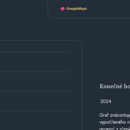
GoogleMaps
Konečné h
2024
Graf znázorňu
vypočítaného n
recenzí z různý