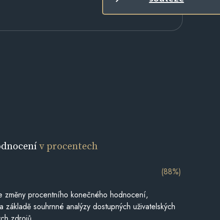
odnocení
v procentech
(88%)
je změny procentního konečného hodnocení,
a základě souhrnné analýzy dostupných uživatelských
ch zdrojů.