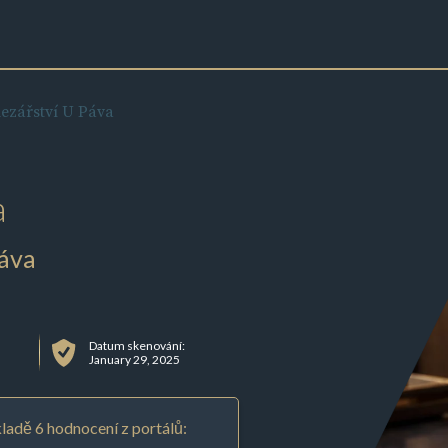
lezářství U Páva
a
Páva
Datum skenování:
January 29, 2025
ladě 6 hodnocení z portálů: