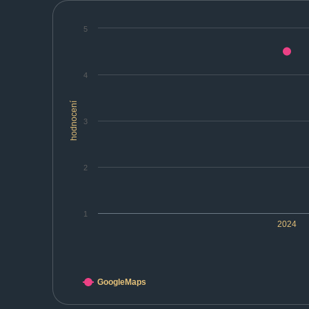
5
4
hodnocení
3
2
1
2024
GoogleMaps