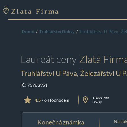
Truhlářství U Páva, Že
Domů
Truhlářství Doksy
Laureát ceny
Zlatá Firm
Truhlářství U Páva, Železářství U 
IČ:
73763951
Alšova 788
4.5
/ 6 Hodnocení
Doksy
Konečná známka
Na zák