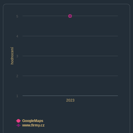
5
4
hodnocení
3
2
1
2023
GoogleMaps
www.firmy.cz