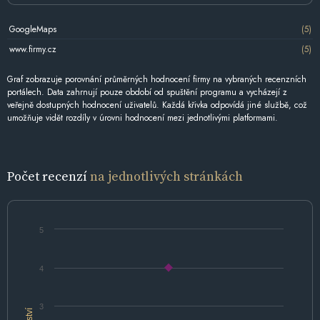
GoogleMaps
(5)
www.firmy.cz
(5)
Graf zobrazuje porovnání průměrných hodnocení firmy na vybraných recenzních
portálech. Data zahrnují pouze období od spuštění programu a vycházejí z
veřejně dostupných hodnocení uživatelů. Každá křivka odpovídá jiné službě, což
umožňuje vidět rozdíly v úrovni hodnocení mezi jednotlivými platformami.
Počet recenzí
na jednotlivých stránkách
5
4
3