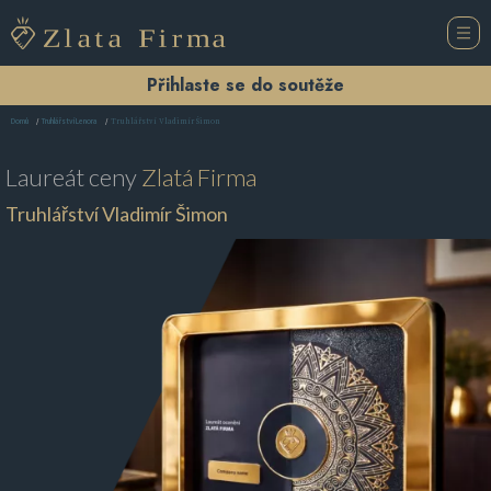
Přihlaste se do soutěže
Truhlářství Vladimír Šimon
Domů
Truhlářství Lenora
Laureát ceny
Zlatá Firma
Truhlářství Vladimír Šimon