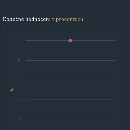
Konečné hodnocení
v procentech
100
80
60
%
40
20