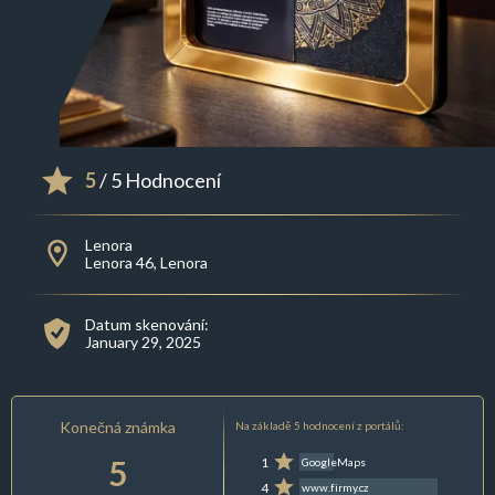
5
/ 5 Hodnocení
Lenora
Lenora 46, Lenora
Datum skenování:
January 29, 2025
Konečná známka
Na základě 5 hodnocení z portálů:
5
1
GoogleMaps
4
www.firmy.cz