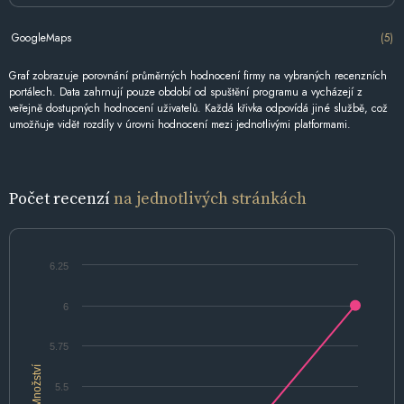
GoogleMaps
(5)
Graf zobrazuje porovnání průměrných hodnocení firmy na vybraných recenzních
portálech. Data zahrnují pouze období od spuštění programu a vycházejí z
veřejně dostupných hodnocení uživatelů. Každá křivka odpovídá jiné službě, což
umožňuje vidět rozdíly v úrovni hodnocení mezi jednotlivými platformami.
Počet recenzí
na jednotlivých stránkách
6.25
6
5.75
Množství
5.5