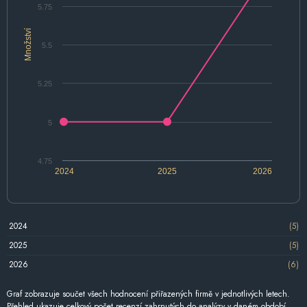
5.75
Množství
5.5
5.25
5
4.75
2024
2025
2026
2024
(5)
2025
(5)
2026
(6)
Graf zobrazuje součet všech hodnocení přiřazených firmě v jednotlivých letech.
Přehled ukazuje celkový počet recenzí zahrnutých do analýzy v daném období