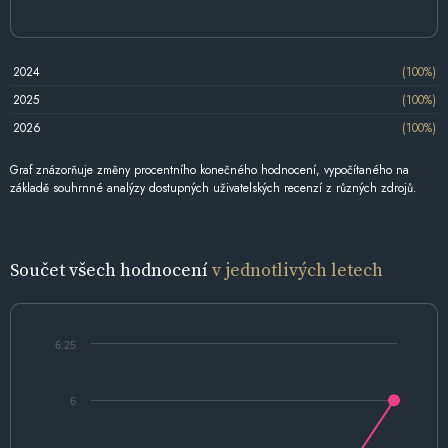
2024
(100%)
2025
(100%)
2026
(100%)
Graf znázorňuje změny procentního konečného hodnocení, vypočítaného na
základě souhrnné analýzy dostupných uživatelských recenzí z různých zdrojů.
Součet všech hodnocení
v jednotlivých letech
6.25
6