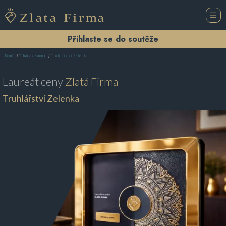
Přihlaste se do soutěže
Truhlářství Zelenka
Domů
Truhlářství Kladno
Laureát ceny
Zlatá Firma
Truhlářství Zelenka