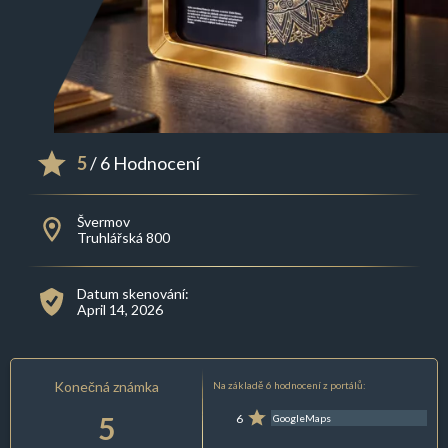
5
/ 6 Hodnocení
Švermov
Truhlářská 800
Datum skenování:
April 14, 2026
Konečná známka
Na základě 6 hodnocení z portálů:
5
6
GoogleMaps