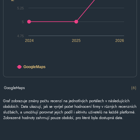
5.25
5
4.75
2024
2025
2026
GoogleMaps
GoogleMaps
(6)
Graf zobrazuje změny počtu recenzí na jednotlivých portálech v následujících
obdobích. Data ukazují, jak se vyvíjel počet hodnocení firmy v různých recenzních
službách, a umožňují porovnat jejich podíl i aktivitu uživatelů na každé platformě.
Zobrazené hodnoty zahrnují pouze období, pro které byla dostupná data.