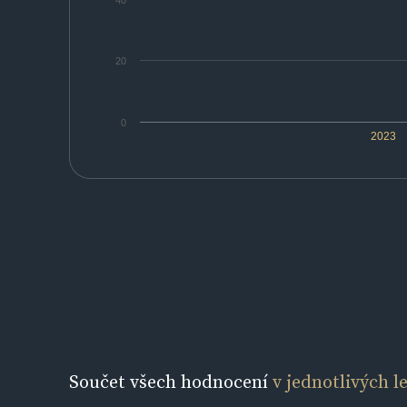
40
20
0
2023
Součet všech hodnocení
v jednotlivých l