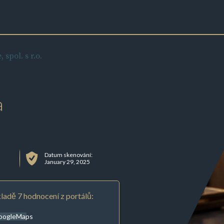
 spol. s r.o.
a
Datum skenování:
January 29, 2025
ladě 7 hodnocení z portálů:
oogleMaps