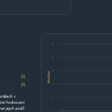
6
5
4
Množství
(2)
(5)
3
rtálech v
2
počet hodnocení
at jejich podíl
1