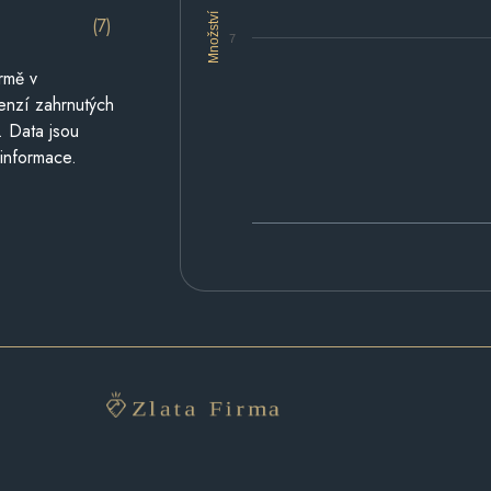
Množství
(7)
7
rmě v
cenzí zahrnutých
. Data jsou
 informace.