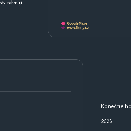
oty zahrnují
GoogleMaps
www.firmy.cz
Konečné h
2023