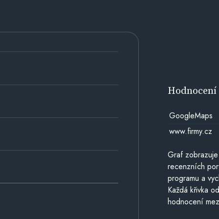
Hodnocen
GoogleMaps
www.firmy.cz
Graf zobrazuje
recenzních por
programu a vyc
Každá křivka od
hodnocení mezi 