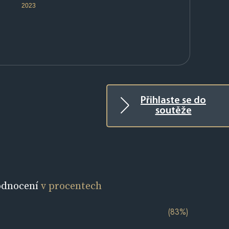
2023
Přihlaste se do
soutěže
odnocení
v procentech
(83%)