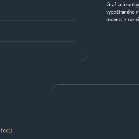
Graf znázorňu
vypočítaného n
recenzí z různý
etech