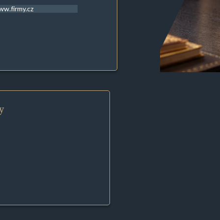
w.firmy.cz
y