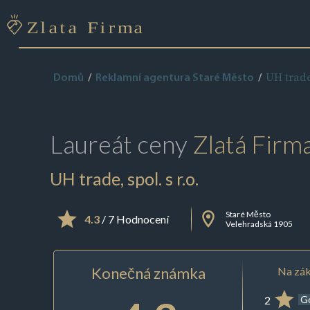
UH trade,
Domů
Reklamní agentura Staré Město
Laureát ceny
Zlatá Firm
UH trade, spol. s r.o.
Staré Město
4.3
/ 7 Hodnocení
Velehradská 1905
Konečná známka
Na zák
2
G