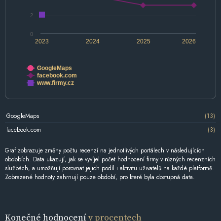
2
0
2023
2024
2025
2026
GoogleMaps
facebook.com
www.firmy.cz
GoogleMaps
(13)
facebook.com
(3)
Graf zobrazuje změny počtu recenzí na jednotlivých portálech v následujících
obdobích. Data ukazují, jak se vyvíjel počet hodnocení firmy v různých recenzních
službách, a umožňují porovnat jejich podíl i aktivitu uživatelů na každé platformě.
Zobrazené hodnoty zahrnují pouze období, pro které byla dostupná data.
Konečné hodnocení
v procentech