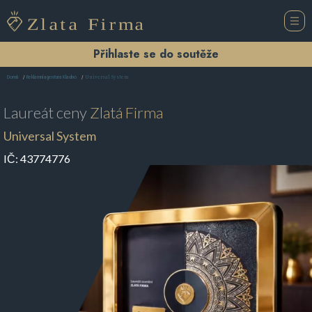
Přihlaste se do soutěže
Universal System
Domů
Reklamní agentura Kladno
Laureát ceny
Zlatá Firma
Universal System
IČ:
43774776