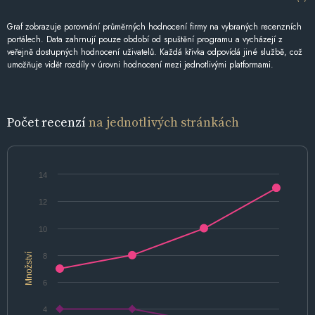
Graf zobrazuje porovnání průměrných hodnocení firmy na vybraných recenzních
portálech. Data zahrnují pouze období od spuštění programu a vycházejí z
veřejně dostupných hodnocení uživatelů. Každá křivka odpovídá jiné službě, což
umožňuje vidět rozdíly v úrovni hodnocení mezi jednotlivými platformami.
Počet recenzí
na jednotlivých stránkách
14
12
10
Množství
8
6
4