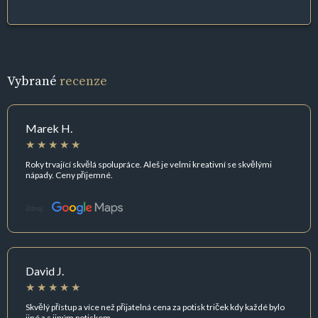
Vybrané
recenze
Marek H.
Roky trvající skvělá spolupráce. Aleš je velmi kreativní se skvělými
nápady. Ceny příjemné.
Zdroj:
David J.
Skvělý přístup a více než přijatelná cena za potisk triček kdy každé bylo
jiné a s jiným potiskem.