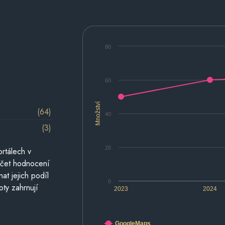
80
60
Množství
(64)
40
(3)
20
rtálech v
počet hodnocení
at jejich podíl
0
oty zahrnují
2023
2024
GoogleMaps