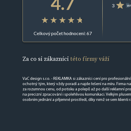
4.7
3
ww
Celkový počet hodnocení: 67
Za co si zákazníci
této firmy váží
VaC design s.r.o. - REKLAMKA si zákazníci cení pro profesionální 
ochotný tým, který vždy poradí a najde řešení na míru. Firma nab
za rozumnou cenu, od potisku a polepů až po další reklamní pro
na precizní zpracování i spolehlivou komunikaci. Velkým plusem j
osobním jednání a příjemné prostředí, díky nimž se sem klienti rá