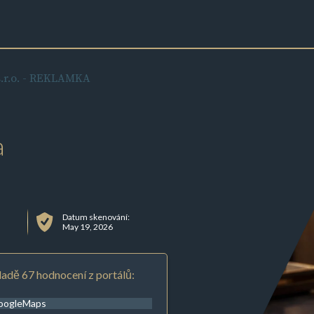
s.r.o. - REKLAMKA
a
Datum skenování:
May 19, 2026
adě 67 hodnocení z portálů:
oogleMaps