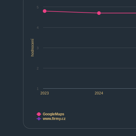
5
4
hodnocení
3
2
1
2023
2024
GoogleMaps
www.firmy.cz