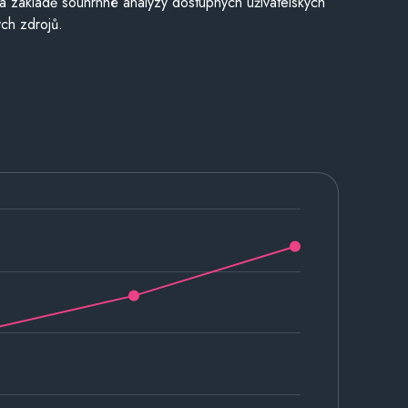
a základě souhrnné analýzy dostupných uživatelských
ch zdrojů.