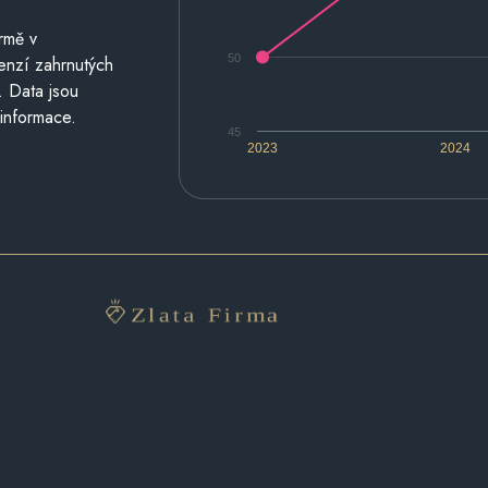
rmě v
50
cenzí zahrnutých
. Data jsou
 informace.
45
2023
2024