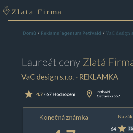
VaC design 
Domů
Reklamní agentura Petřvald
Laureát ceny
Zlatá Firm
VaC design s.r.o. - REKLAMKA
Petřvald
4.7
/ 67 Hodnocení
Ostravská 557
Konečná známka
Na zákl
64
G