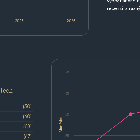
vypočítaného n
recenzí z různý
2025
2026
70
etech
65
(50)
60
(60)
Množství
(63)
(67)
55