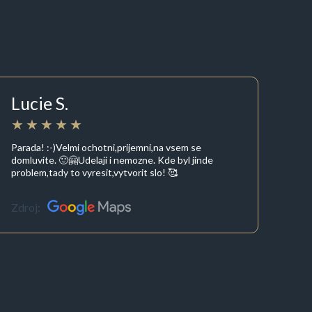
Lucie S.
Parada! :-)Velmi ochotni,prijemni,na vsem se
domluvíte. 🙂🤗Udelaji i nemozne. Kde byl jinde
problem,tady to vyresit,vytvorit slo! 🥰
Zdroj: