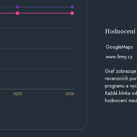
Hodnocen
GoogleMaps
www.firmy.cz
Graf zobrazuje
recenzních por
programu a vyc
Každá křivka od
2025
2026
hodnocení mezi 