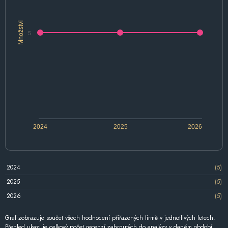
Množství
5
2024
2025
2026
2024
(5)
2025
(5)
2026
(5)
Graf zobrazuje součet všech hodnocení přiřazených firmě v jednotlivých letech.
Přehled ukazuje celkový počet recenzí zahrnutých do analýzy v daném období