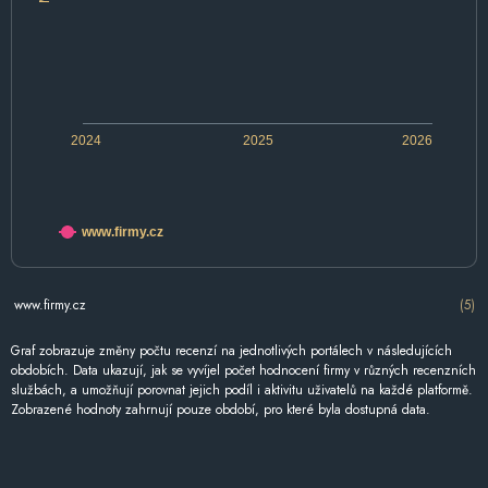
2024
2025
2026
www.firmy.cz
www.firmy.cz
(5)
Graf zobrazuje změny počtu recenzí na jednotlivých portálech v následujících
obdobích. Data ukazují, jak se vyvíjel počet hodnocení firmy v různých recenzních
službách, a umožňují porovnat jejich podíl i aktivitu uživatelů na každé platformě.
Zobrazené hodnoty zahrnují pouze období, pro které byla dostupná data.