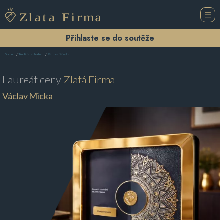
Přihlaste se do soutěže
Václav Micka
Domů
Truhlářství Praha
Laureát ceny
Zlatá Firma
Václav Micka