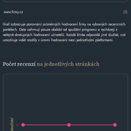
www.firmy.cz
(5)
Graf zobrazuje porovnání průměrných hodnocení firmy na vybraných recenzních
portálech. Data zahrnují pouze období od spuštění programu a vycházejí z
veřejně dostupných hodnocení uživatelů. Každá křivka odpovídá jiné službě, což
umožňuje vidět rozdíly v úrovni hodnocení mezi jednotlivými platformami.
Počet recenzí
na jednotlivých stránkách
Množství
5