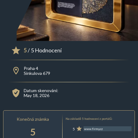
5
/ 5 Hodnocení
Praha 4
Sinkulova 679
Datum skenování:
May 18, 2026
Konečná známka
Na základě 5 hodnocení z portálů:
5
5
www.firmy.cz