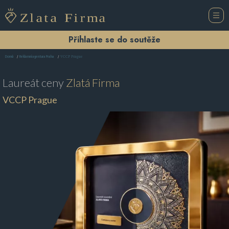
Přihlaste se do soutěže
VCCP Prague
Domů
Reklamní agentura Praha
Laureát ceny
Zlatá Firma
VCCP Prague