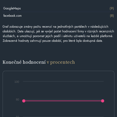
GoogleMaps
(9)
facebook.com
(8)
Graf zobrazuje změny počtu recenzí na jednotlivých portálech v následujících
obdobích. Data ukazují, jak se vyvíjel počet hodnocení firmy v různých recenzních
službách, a umožňují porovnat jejich podíl i aktivitu uživatelů na každé platformě.
Zobrazené hodnoty zahrnují pouze období, pro které byla dostupná data.
Konečné hodnocení
v procentech
100
80