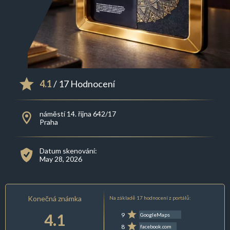
4.1
/ 17 Hodnocení
náměstí 14. října 642/17
Praha
Datum skenování:
May 28, 2026
Konečná známka
Na základě 17 hodnocení z portálů:
4.1
9
GoogleMaps
8
facebook.com