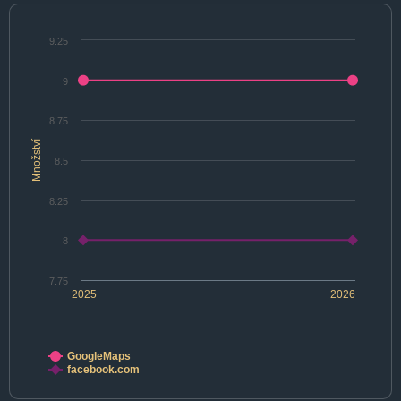
9.25
9
8.75
Množství
8.5
8.25
8
7.75
2025
2026
GoogleMaps
facebook.com