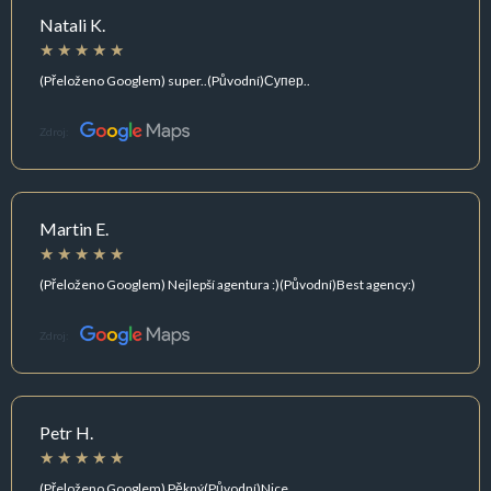
Natali K.
(Přeloženo Googlem) super..(Původní)Супер..
Zdroj:
Martin E.
(Přeloženo Googlem) Nejlepší agentura :)(Původní)Best agency:)
Zdroj:
Petr H.
(Přeloženo Googlem) Pěkný(Původní)Nice