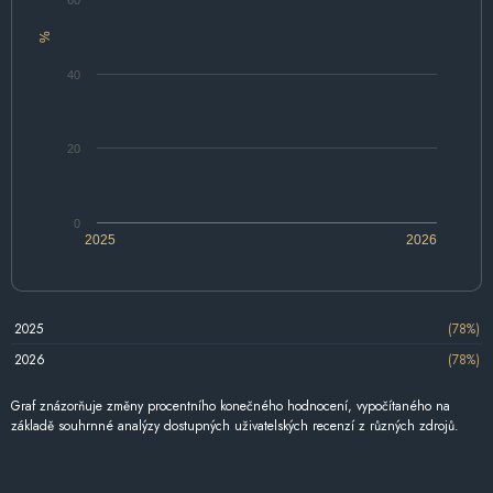
60
%
40
20
0
2025
2026
2025
(78%)
2026
(78%)
Graf znázorňuje změny procentního konečného hodnocení, vypočítaného na
základě souhrnné analýzy dostupných uživatelských recenzí z různých zdrojů.