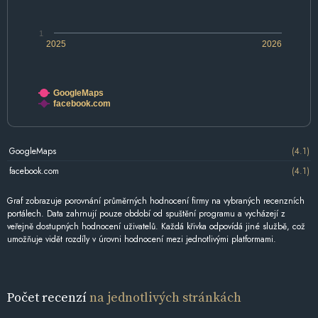
1
2025
2026
GoogleMaps
facebook.com
GoogleMaps
(4.1)
facebook.com
(4.1)
Graf zobrazuje porovnání průměrných hodnocení firmy na vybraných recenzních
portálech. Data zahrnují pouze období od spuštění programu a vycházejí z
veřejně dostupných hodnocení uživatelů. Každá křivka odpovídá jiné službě, což
umožňuje vidět rozdíly v úrovni hodnocení mezi jednotlivými platformami.
Počet recenzí
na jednotlivých stránkách