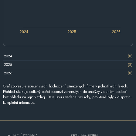
2024
2025
2026
2024
(8)
2025
(8)
2026
(8)
Graf zobrazuje součet všech hodnocení přiřazených firmě v jednotlivých letech.
Přehled ukazuje celkový počet recenzí zahrnutých do analýzy v daném období
bez ohledu na jejich zdroj. Data jsou uvedena pro roky, pro které byly k dispozici
kompletní informace.
HLAVNÍ STRANA
SEZNAM FIREM