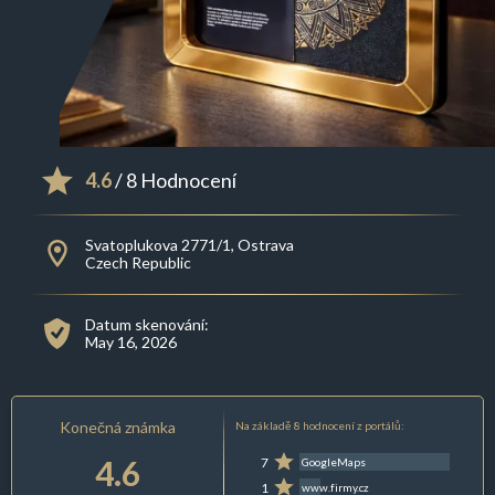
4.6
/ 8 Hodnocení
Svatoplukova 2771/1, Ostrava
Czech Republic
Datum skenování:
May 16, 2026
Konečná známka
Na základě 8 hodnocení z portálů:
4.6
7
GoogleMaps
1
www.firmy.cz