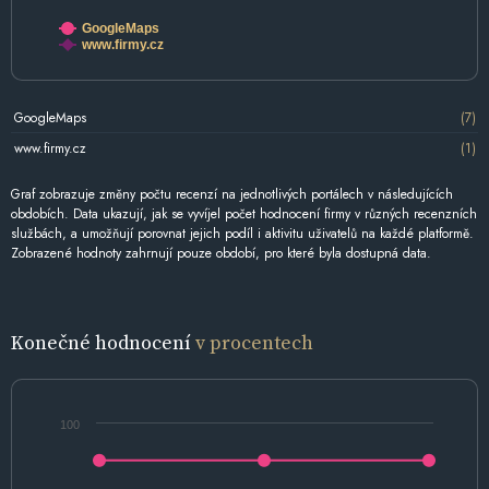
GoogleMaps
www.firmy.cz
GoogleMaps
(7)
www.firmy.cz
(1)
Graf zobrazuje změny počtu recenzí na jednotlivých portálech v následujících
obdobích. Data ukazují, jak se vyvíjel počet hodnocení firmy v různých recenzních
službách, a umožňují porovnat jejich podíl i aktivitu uživatelů na každé platformě.
Zobrazené hodnoty zahrnují pouze období, pro které byla dostupná data.
Konečné hodnocení
v procentech
100