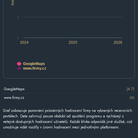
2
1
2024
2025
2026
GoogleMaps
www.firmy.cz
GoogleMaps
(4.7)
www.firmy.cz
(4)
Graf zobrazuje porovnání průměrných hodnocení firmy na vybraných recenzních
portálech. Data zahrnují pouze období od spuštění programu a vycházejí z
veřejně dostupných hodnocení uživatelů. Každá křivka odpovídá jiné službě, což
umožňuje vidět rozdíly v úrovni hodnocení mezi jednotlivými platformami.