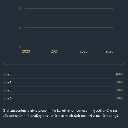
40
20
0
2023
2024
2025
2026
2023
(88%)
2024
(98%)
2025
(98%)
2026
(98%)
Graf znázorňuje změny procentního konečného hodnocení, vypočítaného na
základě souhrnné analýzy dostupných uživatelských recenzí z různých zdrojů.