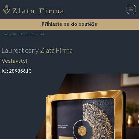
Přihlaste se do soutěže
Vestavstyl
Domů
Truhlářství Mochov
Laureát ceny
Zlatá Firma
Vestavstyl
IČ:
28985613