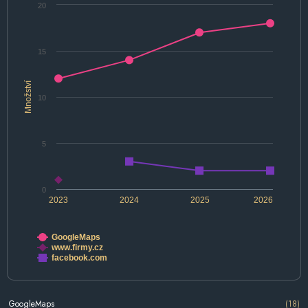
20
15
Množství
10
5
0
2023
2024
2025
2026
GoogleMaps
www.firmy.cz
facebook.com
GoogleMaps
(18)