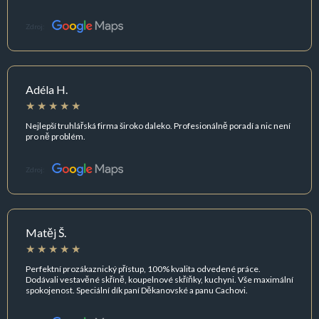
Zdroj:
Adéla H.
Nejlepší truhlářská firma široko daleko. Profesionálně poradí a nic není
pro ně problém.
Zdroj:
Matěj Š.
Perfektní prozákaznický přístup, 100% kvalita odvedené práce.
Dodávali vestavěné skříně, koupelnové skříňky, kuchyni. Vše maximální
spokojenost. Speciální dík paní Děkanovské a panu Cachovi.