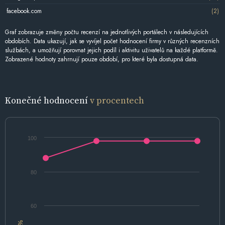
facebook.com
(2)
Graf zobrazuje změny počtu recenzí na jednotlivých portálech v následujících
obdobích. Data ukazují, jak se vyvíjel počet hodnocení firmy v různých recenzních
službách, a umožňují porovnat jejich podíl i aktivitu uživatelů na každé platformě.
Zobrazené hodnoty zahrnují pouze období, pro které byla dostupná data.
Konečné hodnocení
v procentech
100
80
60
%