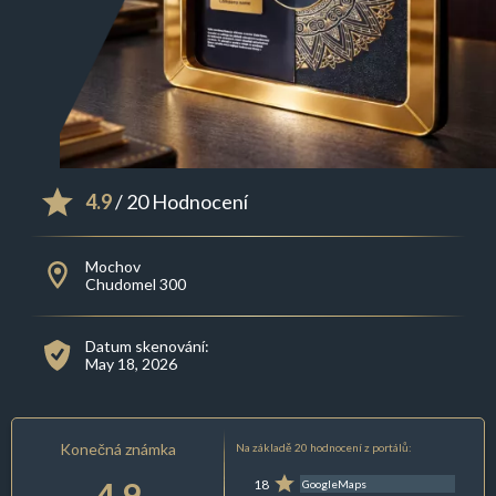
4.9
/ 20 Hodnocení
Mochov
Chudomel 300
Datum skenování:
May 18, 2026
Konečná známka
Na základě 20 hodnocení z portálů:
4.9
18
GoogleMaps