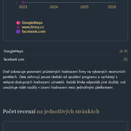
1
2023
2024
2025
2026
GoogleMaps
www.firmy.cz
facebook.com
GoogleMaps
(4.9)
facebook.com
(5)
Graf zobrazuje porovnání průměrných hodnocení firmy na vybraných recenzních
portálech. Data zahrnují pouze období od spuštění programu a vycházejí z
veřejně dostupných hodnocení uživatelů. Každá křivka odpovídá jiné službě, což
umožňuje vidět rozdíly v úrovni hodnocení mezi jednotlivými platformami.
Počet recenzí
na jednotlivých stránkách