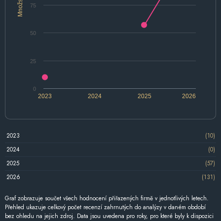
Množství
75
50
25
0
2023
2024
2025
2026
2023
(10)
2024
(0)
2025
(57)
2026
(131)
Graf zobrazuje součet všech hodnocení přiřazených firmě v jednotlivých letech.
Přehled ukazuje celkový počet recenzí zahrnutých do analýzy v daném období
bez ohledu na jejich zdroj. Data jsou uvedena pro roky, pro které byly k dispozici