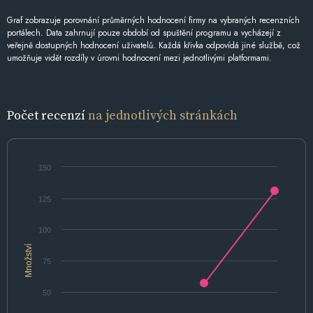
Graf zobrazuje porovnání průměrných hodnocení firmy na vybraných recenzních
portálech. Data zahrnují pouze období od spuštění programu a vycházejí z
veřejně dostupných hodnocení uživatelů. Každá křivka odpovídá jiné službě, což
umožňuje vidět rozdíly v úrovni hodnocení mezi jednotlivými platformami.
Počet recenzí
na jednotlivých stránkách
150
125
100
Množství
75
50