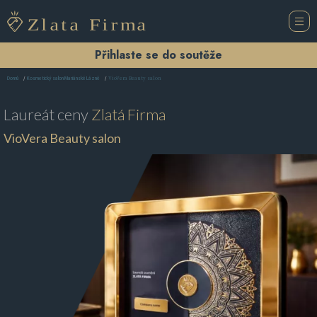
Přihlaste se do soutěže
VioVera Beauty salon
Domů
Kosmetický salon Mariánské Lázně
Laureát ceny
Zlatá Firma
VioVera Beauty salon