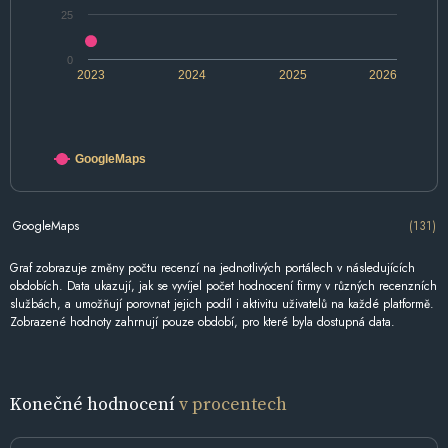
25
0
2023
2024
2025
2026
GoogleMaps
GoogleMaps
(131)
Graf zobrazuje změny počtu recenzí na jednotlivých portálech v následujících
obdobích. Data ukazují, jak se vyvíjel počet hodnocení firmy v různých recenzních
službách, a umožňují porovnat jejich podíl i aktivitu uživatelů na každé platformě.
Zobrazené hodnoty zahrnují pouze období, pro které byla dostupná data.
Konečné hodnocení
v procentech