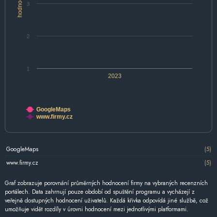
hodnocení
3
2
1
2023
GoogleMaps
www.firmy.cz
GoogleMaps
(5)
www.firmy.cz
(5)
Graf zobrazuje porovnání průměrných hodnocení firmy na vybraných recenzních
portálech. Data zahrnují pouze období od spuštění programu a vycházejí z
veřejně dostupných hodnocení uživatelů. Každá křivka odpovídá jiné službě, což
umožňuje vidět rozdíly v úrovni hodnocení mezi jednotlivými platformami.