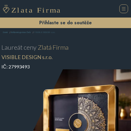
Přihlaste se do soutěže
VISIBLE DESIGN s.r.o.
Domů
Reklamní agentura Cheb
Laureát ceny
Zlatá Firma
VISIBLE DESIGN s.r.o.
IČ:
27993493