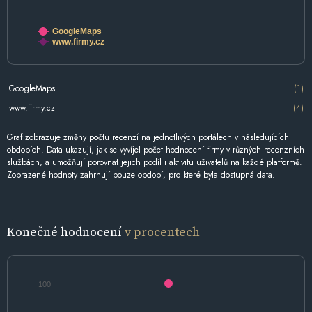
GoogleMaps
www.firmy.cz
GoogleMaps
(1)
www.firmy.cz
(4)
Graf zobrazuje změny počtu recenzí na jednotlivých portálech v následujících
obdobích. Data ukazují, jak se vyvíjel počet hodnocení firmy v různých recenzních
službách, a umožňují porovnat jejich podíl i aktivitu uživatelů na každé platformě.
Zobrazené hodnoty zahrnují pouze období, pro které byla dostupná data.
Konečné hodnocení
v procentech
100