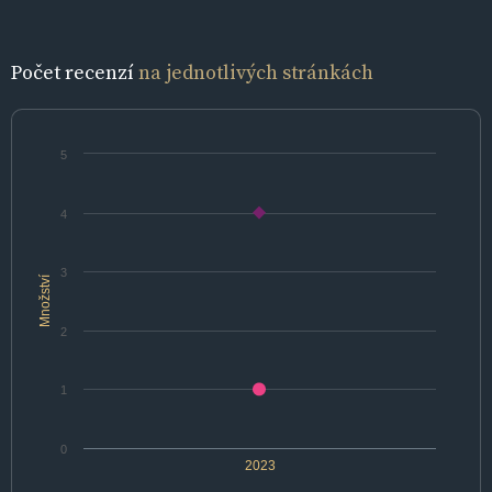
Počet recenzí
na jednotlivých stránkách
5
4
3
Množství
2
1
0
2023