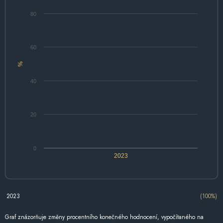
80
60
%
40
20
0
2023
2023
(100%)
Graf znázorňuje změny procentního konečného hodnocení, vypočítaného na