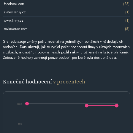
facebook.com
(35)
zlatestranky.cz
(1)
www.firmy.cz
(1)
revieweuro.com
(8)
Graf zobrazuje změny počtu recenzí na jednotlivých portálech v následujících
obdobích. Data ukazují, jak se vyvíjel počet hodnocení firmy v různých recenzních
službách, a umožňují porovnat jejich podíl i aktivitu uživatelů na každé platformě.
Zobrazené hodnoty zahrnují pouze období, pro které byla dostupná data.
Konečné hodnocení
v procentech
100
80