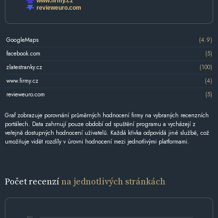
www.firmy.cz
revieweuro.com
GoogleMaps
(4.9)
facebook.com
(5)
zlatestranky.cz
(100)
www.firmy.cz
(4)
revieweuro.com
(5)
Graf zobrazuje porovnání průměrných hodnocení firmy na vybraných recenzních
portálech. Data zahrnují pouze období od spuštění programu a vycházejí z
veřejně dostupných hodnocení uživatelů. Každá křivka odpovídá jiné službě, což
umožňuje vidět rozdíly v úrovni hodnocení mezi jednotlivými platformami.
Počet recenzí
na jednotlivých stránkách
80