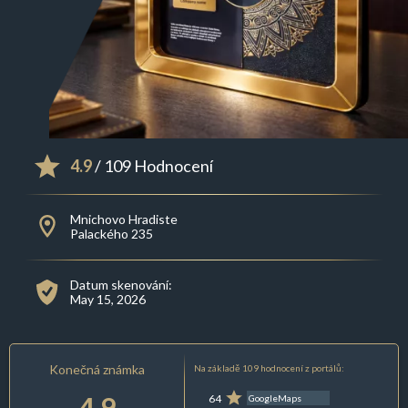
4.9
/ 109 Hodnocení
Mnichovo Hradiste
Palackého 235
Datum skenování:
May 15, 2026
Konečná známka
Na základě 109 hodnocení z portálů:
4.9
64
GoogleMaps