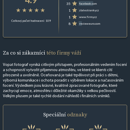
35
facebook.com
1
zlatestranky.cz
1
www.firmy.cz
Celkový počet hodnocení: 109
8
revieweuro.com
Za co si zákazníci
této firmy váží
Vopat fotograf vyniká citlivým přístupem, profesionálním vedením focení
a schopností vytvořit příjemnou atmosféru, ve které se klienti cítí
přirozeně a uvolněně. Oceňovaná je také trpělivost při práci s dětmi,
výborná komunikace i ochota poradit s výběrem lokace a načasováním
focení. Výsledkem jsou krásné, kvalitně zpracované fotografie, které
zachycují emoce, atmosféru i důležité okamžiky s velkou pečlivostí.
Velkým plusem je také rychlé dodání náhledů i finálních snímků.
Speciální
odznaky