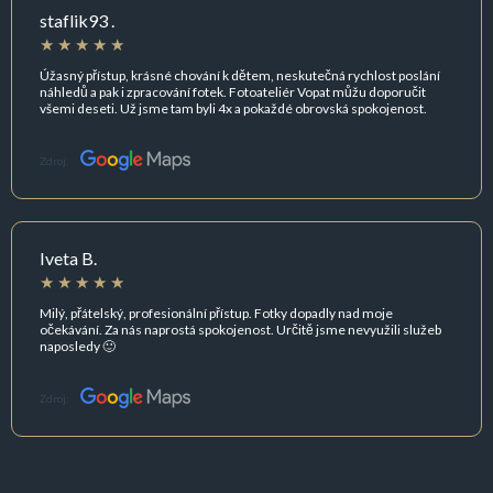
staflik93 .
Úžasný přístup, krásné chování k dětem, neskutečná rychlost poslání
náhledů a pak i zpracování fotek. Fotoateliér Vopat můžu doporučit
všemi deseti. Už jsme tam byli 4x a pokaždé obrovská spokojenost.
Zdroj:
Iveta B.
Milý, přátelský, profesionální přístup. Fotky dopadly nad moje
očekávání. Za nás naprostá spokojenost. Určitě jsme nevyužili služeb
naposledy 🙂
Zdroj: