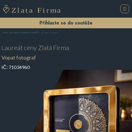
Přihlaste se do soutěže
Vopat fotograf
Domů
Fotografování Mnichovo Hradiště
Laureát ceny
Zlatá Firma
Vopat fotograf
IČ:
71034960