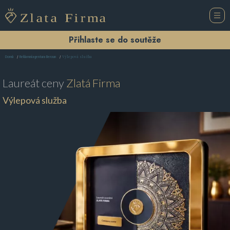
Přihlaste se do soutěže
Výlepová služba
Domů
Reklamní agentura Beroun
Laureát ceny
Zlatá Firma
Výlepová služba