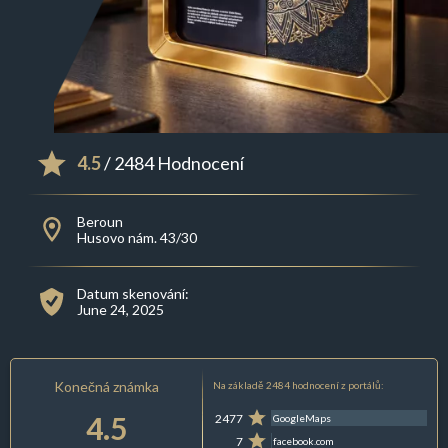
4.5
/ 2484 Hodnocení
Beroun
Husovo nám. 43/30
Datum skenování:
June 24, 2025
Konečná známka
Na základě 2484 hodnocení z portálů:
4.5
2477
GoogleMaps
7
facebook.com