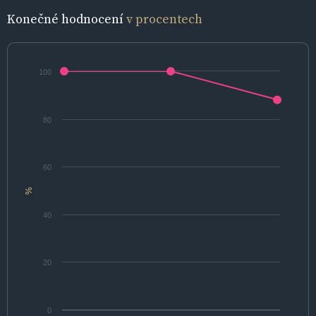
Konečné hodnocení
v procentech
100
80
60
%
40
20
0