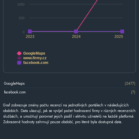
1000
500
0
2023
2024
2025
GoogleMaps
www.firmy.cz
facebook.com
GoogleMaps
(2477)
facebook.com
(7)
Graf zobrazuje změny počtu recenzí na jednotlivých portálech v následujících
obdobích. Data ukazují, jak se vyvíjel počet hodnocení firmy v různých recenzních
službách, a umožňují porovnat jejich podíl i aktivitu uživatelů na každé platformě.
Zobrazené hodnoty zahrnují pouze období, pro které byla dostupná data.