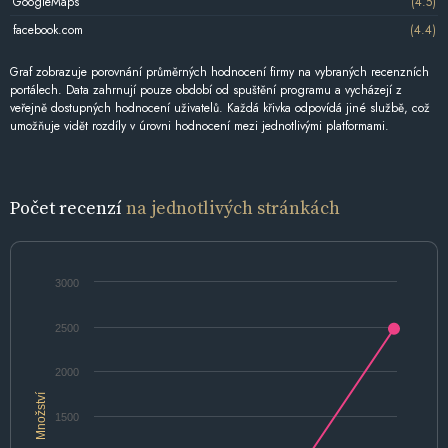
GoogleMaps
(4.5)
facebook.com
(4.4)
Graf zobrazuje porovnání průměrných hodnocení firmy na vybraných recenzních
portálech. Data zahrnují pouze období od spuštění programu a vycházejí z
veřejně dostupných hodnocení uživatelů. Každá křivka odpovídá jiné službě, což
umožňuje vidět rozdíly v úrovni hodnocení mezi jednotlivými platformami.
Počet recenzí
na jednotlivých stránkách
3000
2500
2000
Množství
1500