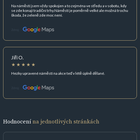
Na náměstí jsem vždy spokojen a to zejména ve středu a v sobotu, kdy
se zde konají tradiční trhy.Náměstí je poměrně velké ale možná trochu
škoda, že zeleně zde moc není.
Zdroj:
Jiří O.
Hezky upravené náměstí na akce teď v létě úplně dělané.
Zdroj:
Hodnocení
na jednotlivých stránkách