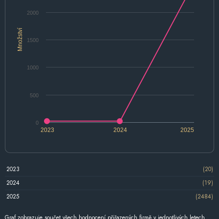
2000
Množství
1500
1000
500
0
2023
2024
2025
2023
(20)
2024
(19)
2025
(2484)
Graf zobrazuje součet všech hodnocení přiřazených firmě v jednotlivých letech.